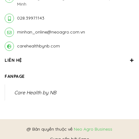
Minh
028.3997.1143
minhan_online@neoagro.com.vn
carehealthbynb.com
LIÊN HỆ
FANPAGE
Care Health by NB
@ Bản quyền thuộc về
Neo Agro Business
Cung cấp bởi
Sapo