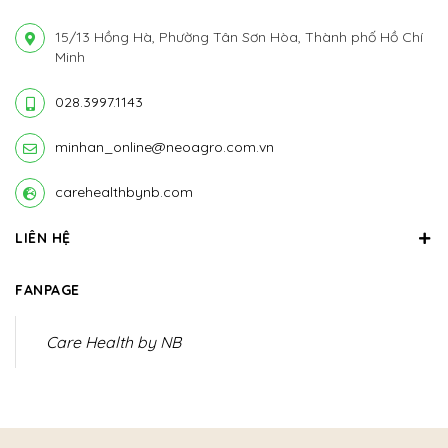
15/13 Hồng Hà, Phường Tân Sơn Hòa, Thành phố Hồ Chí
Minh
028.3997.1143
minhan_online@neoagro.com.vn
carehealthbynb.com
LIÊN HỆ
FANPAGE
Care Health by NB