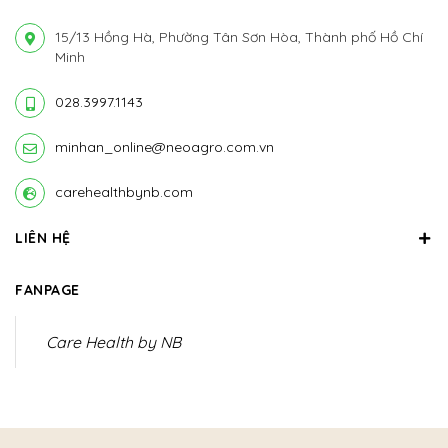
15/13 Hồng Hà, Phường Tân Sơn Hòa, Thành phố Hồ Chí
Minh
028.3997.1143
minhan_online@neoagro.com.vn
carehealthbynb.com
LIÊN HỆ
FANPAGE
Care Health by NB