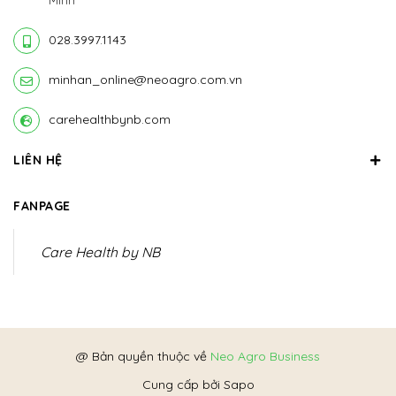
Minh
028.3997.1143
minhan_online@neoagro.com.vn
carehealthbynb.com
LIÊN HỆ
FANPAGE
Care Health by NB
@ Bản quyền thuộc về
Neo Agro Business
Cung cấp bởi
Sapo