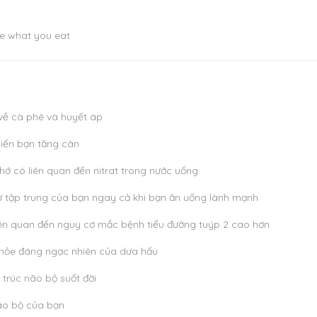
e what you eat
 về cà phê và huyết áp
hiến bạn tăng cân
ớ có liên quan đến nitrat trong nước uống
 tập trung của bạn ngay cả khi bạn ăn uống lành mạnh
ên quan đến nguy cơ mắc bệnh tiểu đường tuýp 2 cao hơn
 khỏe đáng ngạc nhiên của dưa hấu
 trúc não bộ suốt đời
ão bộ của bạn