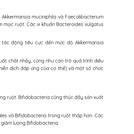
, Akkermansia muciniphila và Faecalibacterium
niêm mạc ruột. Các vi khuẩn Bacteroides vulgatus
ó tác động tiêu cực đến mức độ Akkermansia
uất chất nhầy, cũng như cản trở quá trình điều
miễn dịch đáp ứng của cơ thể) và một số chức
rong ruột. Bifidobacteria cũng thúc đẩy sản xuất
les và Bifidobacteria trong ruột thấp hơn. Các
 giảm lượng Bifidobacteria.