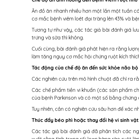
Ăn đồ ăn nhanh nhiều hơn một lần một tuần có
cơ mắc bệnh viêm loét đại tràng lên 43% và b
Tương tự như vậy, các tác giả bài đánh giá lưu
trứng và sữa thì không.
Cuối cùng, bài đánh giá phát hiện ra rằng lượn
làm tăng nguy cơ mắc hội chứng ruột kích thích
Tác động của chế độ ăn đến sức khỏe não bộ
Các nghiên cứu trên mô hình chuột đã chỉ ra r
Các chế phẩm tiền vi khuẩn
(các sản phẩm ch
của bệnh Parkinson và có một số bằng chứng c
Tuy nhiên, cần có nghiên cứu sâu hơn để xác n
Thúc đẩy béo phì hoặc thay đổi hệ vi sinh vậ
Các tác giả bài đánh giá đã phân tích các ng