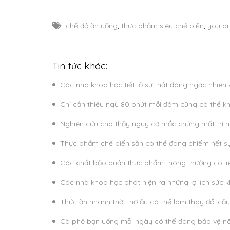
chế độ ăn uống
,
thực phẩm siêu chế biến
,
you ar
Tin tức khác:
Các nhà khoa học tiết lộ sự thật đáng ngạc nhiên
Chỉ cần thiếu ngủ 80 phút mỗi đêm cũng có thể k
Nghiên cứu cho thấy nguy cơ mắc chứng mất trí nh
Thực phẩm chế biến sẵn có thể đang chiếm hết sự
Các chất bảo quản thực phẩm thông thường có li
Các nhà khoa học phát hiện ra những lợi ích sức
Thức ăn nhanh thời thơ ấu có thể làm thay đổi cấu
Cà phê bạn uống mỗi ngày có thể đang bảo vệ n