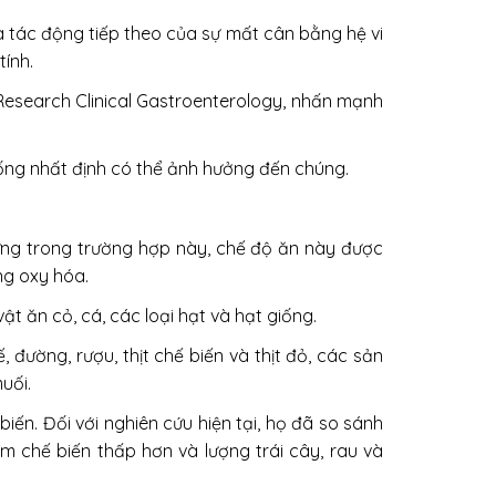
 tác động tiếp theo của sự mất cân bằng hệ vi
tính.
Research Clinical Gastroenterology, nhấn mạnh
uống nhất định có thể ảnh hưởng đến chúng.
ưng trong trường hợp này, chế độ ăn này được
ng oxy hóa.
t ăn cỏ, cá, các loại hạt và hạt giống.
đường, rượu, thịt chế biến và thịt đỏ, các sản
uối.
ến. Đối với nghiên cứu hiện tại, họ đã so sánh
m chế biến thấp hơn và lượng trái cây, rau và