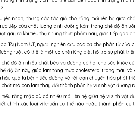
m tăng tình trạng viêm, có thể dẫn đến các tình trạng mãn t
2.
yên nhân, nhưng các tác giả cho rằng mối liên hệ giữa c
rực tiếp của chất lượng dinh dưỡng kém trong chế độ ăn uốn
uột gây ra khi tiêu thụ những thực phẩm này, gián tiếp góp 
 khoa Tây Nam UT, người nghiên cứu các cơ chế phân tử của 
 đường ruột có thể là một cơ chế riêng biệt hỗ trợ sự phát tri
g chế độ ăn nhiều chất béo và đường có hại cho sức khỏe của
 chế độ ăn này giúp làm tăng mức cholesterol trong máu và c
 hậu quả là bệnh tiểu đường và rối loạn chuyển hóa phát tri
i chất mà còn làm thay đổi thành phần hệ vi sinh vật đường ru
 hiểu rằng mặc dù có nhiều mối liên hệ giữa hệ vi sinh vật đ
iết chính xác loại vi khuẩn cụ thể nào hoặc thành phần cụ