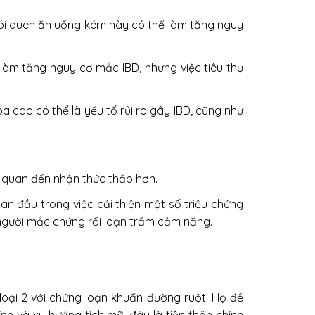
hói quen ăn uống kém này có thể làm tăng nguy
à làm tăng nguy cơ mắc IBD, nhưng việc tiêu thụ
a cao có thể là yếu tố rủi ro gây IBD, cũng như
n quan đến nhận thức thấp hơn.
an đầu trong việc cải thiện một số triệu chứng
người mắc chứng rối loạn trầm cảm nặng.
loại 2 với chứng loạn khuẩn đường ruột. Họ đề