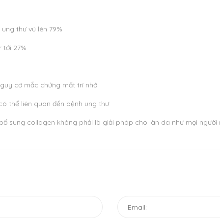
ị ung thư vú lên 79%
 tới 27%
nguy cơ mắc chứng mất trí nhớ
ó thể liên quan đến bệnh ung thư
bổ sung collagen không phải là giải pháp cho làn da như mọi người