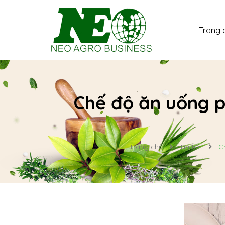
Trang 
Chế độ ăn uống p
Trang chủ
Tin tức
C