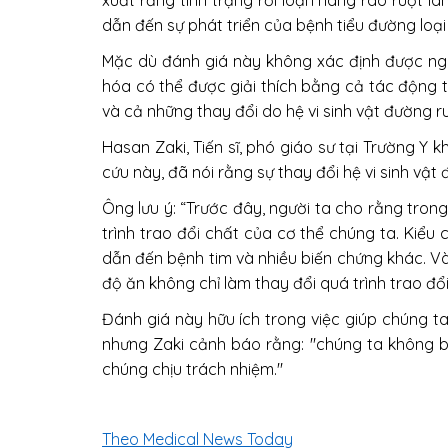
xuất rằng tình trạng rối loạn hàng rào ruột là
dẫn đến sự phát triển của bệnh tiểu đường loại 
Mặc dù đánh giá này không xác định được ngu
hóa có thể được giải thích bằng cả tác động t
và cả những thay đổi do hệ vi sinh vật đường r
Hasan Zaki, Tiến sĩ, phó giáo sư tại Trường Y
cứu này, đã nói rằng sự thay đổi hệ vi sinh vật
Ông lưu ý: “Trước đây, người ta cho rằng tron
trình trao đổi chất của cơ thể chúng ta. Kiểu
dẫn đến bệnh tim và nhiều biến chứng khác. Và
độ ăn không chỉ làm thay đổi quá trình trao đổ
Đánh giá này hữu ích trong việc giúp chúng ta
nhưng Zaki cảnh báo rằng: "chúng ta không b
chúng chịu trách nhiệm."
Theo Medical News Today