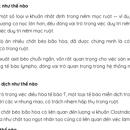
 như thế nào
một số loại vi khuẩn nhất định trong niêm mạc ruột — ví dụ
ối lượng cơ nạc lớn hơn, đều đóng vai trò trong việc duy trì 
iệc duy trì niêm mạc ruột.
 độ ăn nhiều chất béo bão hòa, đã được chứng minh là c
có trong ruột.
uất axit béo chuỗi ngắn, vốn rất quan trọng cho việc sản x
ng tế bào lympho, đóng vai trò quan trọng trong hệ thống 
 dịch như thế nào
trò trong việc điều hòa tế bào T, một loại tế bào miễn dịch t
rì các vi nhung mao, có trách nhiệm hấp thụ trong ruột.
hất béo bão hòa có liên quan đến lượng vi khuẩn Clostridia
ia như chất tạo ngọt nhân tạo cũng có liên quan đến việc làm
 thế nào