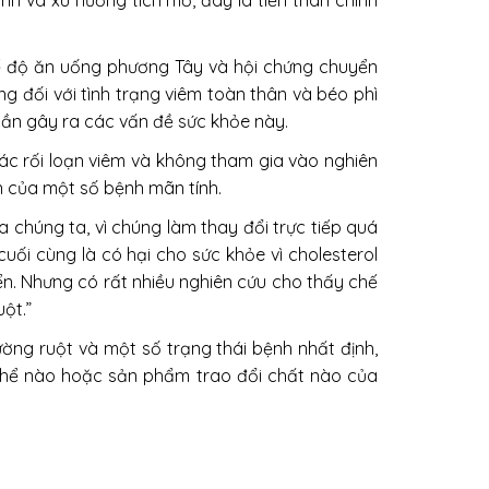
ính và xu hướng tích mỡ, đây là tiền thân chính
hế độ ăn uống phương Tây và hội chứng chuyển
g đối với tình trạng viêm toàn thân và béo phì
phần gây ra các vấn đề sức khỏe này.
các rối loạn viêm và không tham gia vào nghiên
ển của một số bệnh mãn tính.
 chúng ta, vì chúng làm thay đổi trực tiếp quá
uối cùng là có hại cho sức khỏe vì cholesterol
ển. Nhưng có rất nhiều nghiên cứu cho thấy chế
ột.”
ường ruột và một số trạng thái bệnh nhất định,
 thể nào hoặc sản phẩm trao đổi chất nào của