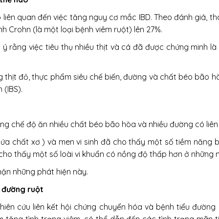
 liên quan đến việc tăng nguy cơ mắc IBD. Theo đánh giá, t
ệnh Crohn
(
là một loại bệnh viêm ruột)
lên 27%.
 ý rằng việc tiêu thụ nhiều thịt và cá đã được chứng minh l
g thịt đỏ, thực phẩm siêu chế biến, đường và chất béo bão hò
 (IBS).
ằng chế độ ăn nhiều chất béo bão hòa và nhiều đường có liê
ứa chất xơ )
và men vi sinh đã cho thấy một số tiềm năng b
ho thấy một số loài vi khuẩn có nồng độ thấp hơn ở những 
hận những phát hiện này.
t đường ruột
hiên cứu liên kết hội chứng chuyển hóa và bệnh tiểu đường 