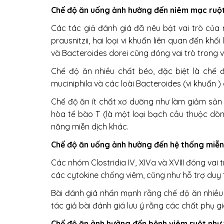
Chế độ ăn uống ảnh hưởng đến niêm mạc ruột
Các tác giả đánh giá đã nêu bật vai trò của 
prausnitzii, hai loại vi khuẩn liên quan đến kh
và Bacteroides dorei cũng đóng vai trò trong v
Chế độ ăn nhiều chất béo, đặc biệt là chế
muciniphila và các loài Bacteroides (vi khuẩn ) 
Chế độ ăn ít chất xơ dường như làm giảm sản x
hòa tế bào T (là một loại bạch cầu thuộc dò
năng miễn dịch khác.
Chế độ ăn uống ảnh hưởng đến hệ thống miễn
Các nhóm Clostridia IV, XIVa và XVIII đóng vai 
các cytokine chống viêm, cũng như hỗ trợ duy t
Bài đánh giá nhấn mạnh rằng chế độ ăn nhiều c
tác giả bài đánh giá lưu ý rằng các chất phụ g
Chế độ ăn ảnh hưởng đến bệnh viêm ruột như