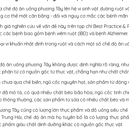
 chế độ ăn uống phương Tây lên hệ vi sinh vật đường ruột và
ong cơ thể mất cân bằng - đối với nguy cơ mắc các bệnh mãn 
 giá nghiên cứu về vấn đề này trên tạp chí Best Practice & 
 các bệnh bao gồm bệnh viêm ruột (IBD) và bệnh Alzheimer.
loại vi khuẩn nhất định trong ruột và cách một số chế độ ăn 
 độ ăn uống phương Tây không được định nghĩa rõ ràng, nh
các phân tử có nguồn gốc từ thực vật, chẳng hạn như chất chố
 chưa qua chế biến, ngũ cốc nguyên hạt, sản phẩm từ động vậ
ã mô tả, có quá nhiều chất béo bão hòa, ngũ cốc tinh chế, 
 thông thường, các sản phẩm từ sữa có nhiều chất béo và m
ơng Tây cũng có lượng lớn thực phẩm và đồ uống siêu chế bi
 Trung Hải, chế độ ăn mà họ tuyên bố là có lượng thực phẩ
hực phẩm giàu chất dinh dưỡng khác có nguồn gốc thực vật.