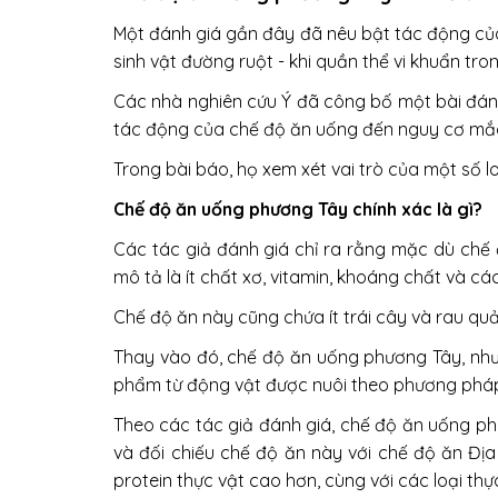
Một đánh giá gần đây đã nêu bật tác động của
sinh vật đường ruột - khi quần thể vi khuẩn tr
Các nhà nghiên cứu Ý đã công bố một bài đánh
tác động của chế độ ăn uống đến nguy cơ mắc
Trong bài báo, họ xem xét vai trò của một số 
Chế độ ăn uống phương Tây chính xác là gì?
Các tác giả đánh giá chỉ ra rằng mặc dù chế
mô tả là ít chất xơ, vitamin, khoáng chất và 
Chế độ ăn này cũng chứa ít trái cây và rau quả
Thay vào đó, chế độ ăn uống phương Tây, như đ
phẩm từ động vật được nuôi theo phương pháp
Theo các tác giả đánh giá, chế độ ăn uống phư
và đối chiếu chế độ ăn này với chế độ ăn Địa
protein thực vật cao hơn, cùng với các loại t