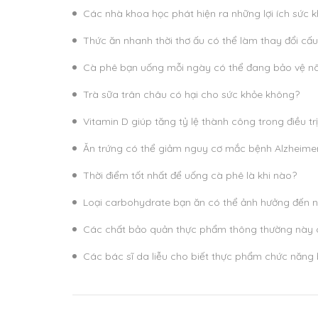
Các nhà khoa học phát hiện ra những lợi ích sức
Thức ăn nhanh thời thơ ấu có thể làm thay đổi cấu
Cà phê bạn uống mỗi ngày có thể đang bảo vệ n
Trà sữa trân châu có hại cho sức khỏe không?
Vitamin D giúp tăng tỷ lệ thành công trong điều tr
Ăn trứng có thể giảm nguy cơ mắc bệnh Alzheimer
Thời điểm tốt nhất để uống cà phê là khi nào?
Loại carbohydrate bạn ăn có thể ảnh hưởng đến 
Các chất bảo quản thực phẩm thông thường này c
Các bác sĩ da liễu cho biết thực phẩm chức năng 