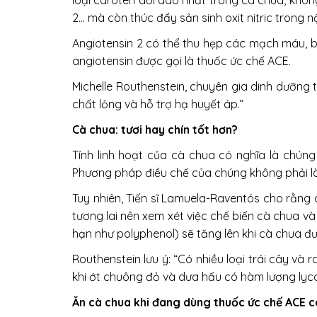
loại caroten dồi dào nhất trong cà chua, khô
2… mà còn thúc đẩy sản sinh oxit nitric trong 
Angiotensin 2 có thể thu hẹp các mạch máu, b
angiotensin được gọi là thuốc ức chế ACE.
Michelle Routhenstein, chuyên gia dinh dưỡng 
chất lỏng và hỗ trợ hạ huyết áp.”
Cà chua: tươi hay chín tốt hơn?
Tính linh hoạt của cà chua có nghĩa là chún
Phương pháp điều chế của chúng không phải là 
Tuy nhiên, Tiến sĩ Lamuela-Raventós cho rằng c
tương lai nên xem xét việc chế biến cà chua v
hạn như polyphenol) sẽ tăng lên khi cà chua đư
Routhenstein lưu ý: “Có nhiều loại trái cây và 
khi ớt chuông đỏ và dưa hấu có hàm lượng lyc
Ăn cà chua khi đang dùng thuốc ức chế ACE 