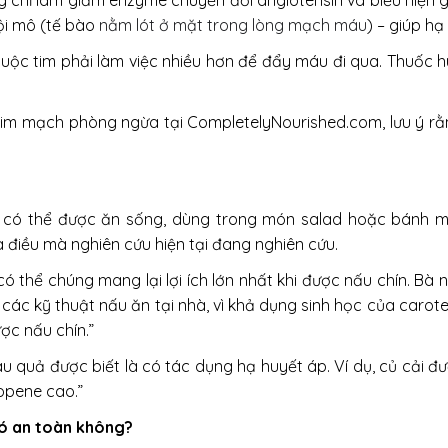
ng chỉ làm giảm enzyme chuyển đổi angiotensin và biểu hiện 
nội mô (tế bào
nằm lót ở mặt trong lòng mạch máu
) – giúp hạ
uộc tim phải làm việc nhiều hơn để đẩy máu đi qua. Thuốc
tim mạch phòng ngừa tại CompletelyNourished.com, lưu ý rằn
g có thể được ăn sống, dùng trong món salad hoặc bánh mì 
điều mà nghiên cứu hiện tại đang nghiên cứu.
ó thể chúng mang lại lợi ích lớn nhất khi được nấu chín. Bà n
à các kỹ thuật nấu ăn tại nhà, vì khả dụng sinh học của car
ợc nấu chín.”
rau quả được biết là có tác dụng hạ huyết áp. Ví dụ, củ cải 
opene cao.”
có an toàn không?