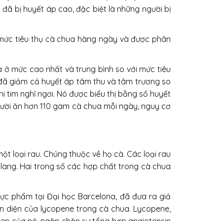
đã bị huyết áp cao, đặc biệt là những người bị
ề mức tiêu thụ cà chua hàng ngày và được phân
 ở mức cao nhất và trung bình so với mức tiêu
h đã giảm cả huyết áp tâm thu và tâm trương so
i tim nghỉ ngơi. Nó được biểu thị bằng số huyết
 người ăn hơn 110 gam cà chua mỗi ngày, nguy cơ
ột loại rau. Chúng thuộc về họ cà. Các loại rau
i lang. Hai trong số các hợp chất trong cà chua
c phẩm tại Đại học Barcelona, ​​đã đưa ra giả
ện diện của lycopene trong cà chua. Lycopene,