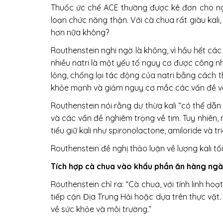
Thuốc ức chế ACE thường được kê đơn cho ngườ
loạn chức năng thận. Với cà chua rất giàu kal
hơn nữa không?
Routhenstein nghi ngờ là không, vì hầu hết các 
nhiều natri là một yếu tố nguy cơ được công nh
lỏng, chống lại tác động của natri bằng cách th
khỏe mạnh và giảm nguy cơ mắc các vấn đề về
Routhenstein nói rằng dư thừa kali “có thể dẫn
và các vấn đề nghiêm trọng về tim. Tuy nhiên,
tiểu giữ kali như spironolactone, amiloride và 
Routhenstein đề nghị thảo luận về lượng kali tối
Tích hợp cà chua vào khẩu phần ăn hàng ng
Routhenstein chỉ ra: “Cà chua, với tính linh 
tiếp cận Địa Trung Hải hoặc dựa trên thực vậ
về sức khỏe và môi trường.”