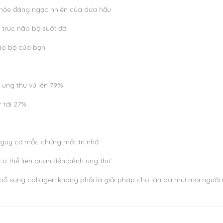
 khỏe đáng ngạc nhiên của dưa hấu
 trúc não bộ suốt đời
ão bộ của bạn
ị ung thư vú lên 79%
 tới 27%
nguy cơ mắc chứng mất trí nhớ
ó thể liên quan đến bệnh ung thư
bổ sung collagen không phải là giải pháp cho làn da như mọi người