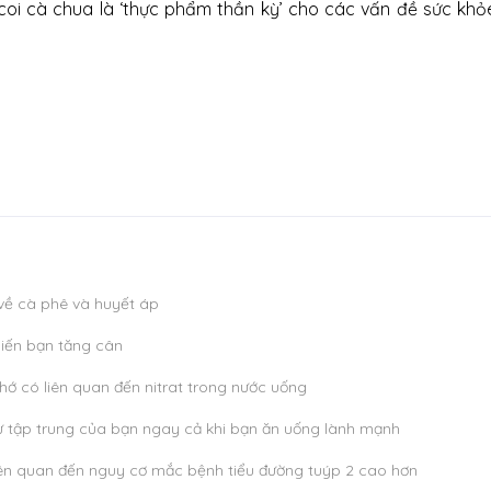
 coi cà chua là ‘thực phẩm thần kỳ’ cho các vấn đề sức kh
 về cà phê và huyết áp
hiến bạn tăng cân
ớ có liên quan đến nitrat trong nước uống
 tập trung của bạn ngay cả khi bạn ăn uống lành mạnh
ên quan đến nguy cơ mắc bệnh tiểu đường tuýp 2 cao hơn