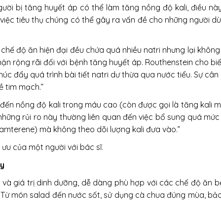
i bị tăng huyết áp có thể làm tăng nồng độ kali, điều nà
i, việc tiêu thụ chúng có thể gây ra vấn đề cho những ngườ
chế độ ăn hiện đại đều chứa quá nhiều natri nhưng lại không 
ận rộng rãi đối với bệnh tăng huyết áp. Routhenstein cho biết
úc đẩy quá trình bài tiết natri dư thừa qua nước tiểu. Sự câ
 tim mạch.”
 đến nồng độ kali trong máu cao (còn được gọi là tăng kali 
 những rủi ro này thường liên quan đến việc bổ sung quá mức 
triamterene) mà không theo dõi lượng kali đưa vào.”
 ưu của một người với bác sĩ.
ày
hoạt và giá trị dinh dưỡng, dễ dàng phù hợp với các chế độ 
t. Từ món salad đến nước sốt, sử dụng cà chua đúng mùa, bả