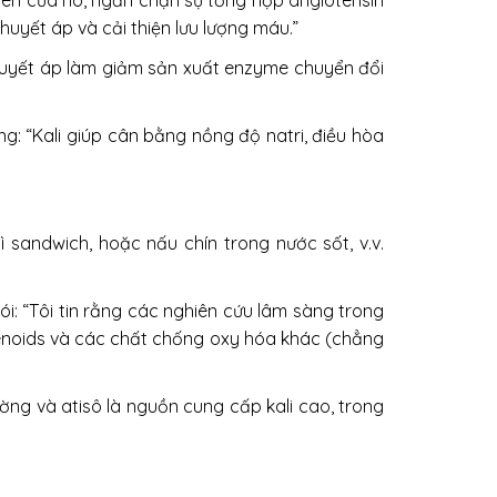
gen của nó, ngăn chặn sự tổng hợp angiotensin
 huyết áp và cải thiện lưu lượng máu.”
 huyết áp làm giảm sản xuất enzyme chuyển đổi
g: “Kali giúp cân bằng nồng độ natri, điều hòa
sandwich, hoặc nấu chín trong nước sốt, v.v.
ói: “Tôi tin rằng các nghiên cứu lâm sàng trong
otenoids và các chất chống oxy hóa khác (chẳng
đường và atisô là nguồn cung cấp kali cao, trong