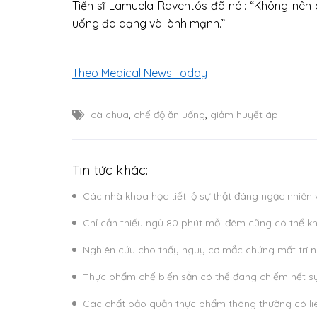
Tiến sĩ Lamuela-Raventós đã nói: “Không nên
uống đa dạng và lành mạnh.”
Theo Medical News Today
cà chua
,
chế độ ăn uống
,
giảm huyết áp
Tin tức khác:
Các nhà khoa học tiết lộ sự thật đáng ngạc nhiên
Chỉ cần thiếu ngủ 80 phút mỗi đêm cũng có thể k
Nghiên cứu cho thấy nguy cơ mắc chứng mất trí nh
Thực phẩm chế biến sẵn có thể đang chiếm hết sự
Các chất bảo quản thực phẩm thông thường có li