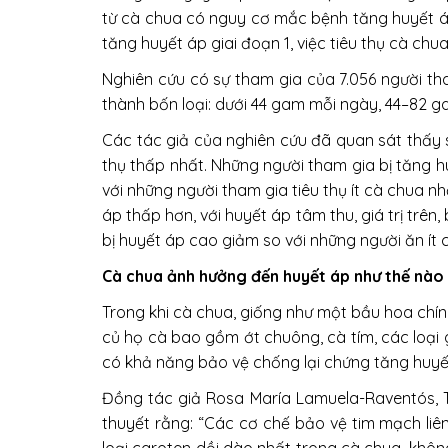
từ cà chua có nguy cơ mắc bệnh tăng huyết áp 
tăng huyết áp giai đoạn 1, việc tiêu thụ cà chu
Nghiên cứu có sự tham gia của 7.056 người th
thành bốn loại: dưới 44 gam mỗi ngày, 44–82 g
Các tác giả của nghiên cứu đã quan sát thấy 
thụ thấp nhất. Những người tham gia bị tăng h
với những người tham gia tiêu thụ ít cà chua n
áp thấp hơn, với huyết áp tâm thu, giá trị trê
bị huyết áp cao giảm so với những người ăn ít 
Cà chua ảnh hưởng đến huyết áp như thế nào
Trong khi cà chua, giống như một bầu hoa chín 
củ họ cà bao gồm ớt chuông, cà tím, các loại g
có khả năng bảo vệ chống lại chứng tăng huyết
Đồng tác giả Rosa María Lamuela-Raventós, Ti
thuyết rằng: “Các cơ chế bảo vệ tim mạch liê