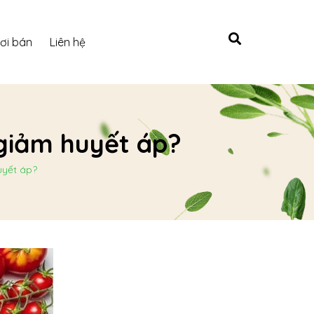
ơi bán
Liên hệ
 giảm huyết áp?
uyết áp?