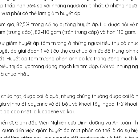
thấp hơn 36% so với những người ăn ít nhất. Ở những người 
a vừa phải có thể làm giảm huyết áp.
am gia, 82,5% trong số họ bị tăng huyết áp. Họ được hỏi v
am (trung cấp), 82–110 gam (trên trung cấp) và hơn 110 gam.
sự giảm huyết áp tâm trương ở những người tiêu thụ cà chua
uyết áp giai đoạn 1 và tiêu thụ cà chua ở mức độ trung bìn
hất. Huyết áp tâm trương phản ánh áp lực trong động mạch kh
n, biểu thị áp lực trong động mạch khi tim đập. Đối với những
cà chua nhất.
chứa hạt, được coi là quả, nhưng chúng thường được coi là m
ia vị như ớt cayenne và ớt bột, và khoai tây, ngoại trừ khoa
 áp cao nhất là lycopene và kali.
ến sĩ, Giám đốc Viện Nghiên cứu Dinh dưỡng và An toàn Thự
n quan đến việc giảm huyết áp một phần có thể là do sự hi