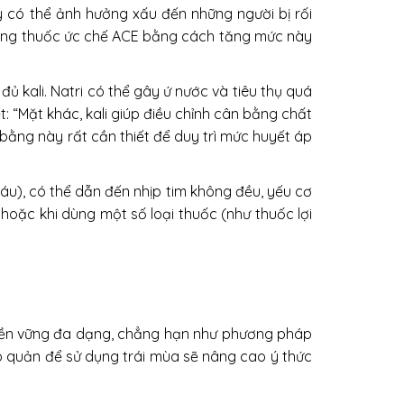
y có thể ảnh hưởng xấu đến những người bị rối
i dùng thuốc ức chế ACE bằng cách tăng mức này
đủ kali. Natri có thể gây ứ nước và tiêu thụ quá
: “Mặt khác, kali giúp điều chỉnh cân bằng chất
n bằng này rất cần thiết để duy trì mức huyết áp
máu), có thể dẫn đến nhịp tim không đều, yếu cơ
hoặc khi dùng một số loại thuốc (như thuốc lợi
ăn bền vững đa dạng, chẳng hạn như phương pháp
o quản để sử dụng trái mùa sẽ nâng cao ý thức