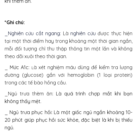
khi thèm ăn.”
*Ghi chú:
_Nghiên cứu cắt ngang:
Là
nghiên cứu
được thực hiện
tại một thời điểm hay trong khoảng một thời gian ngắn,
mỗi đối tượng chỉ thu thập thông tin một lần và không
theo dõi xuôi theo thời gian.
_
Mức A1c:
à xét nghiệm máu dùng để kiểm tra lượng
L
đường (glucose) gắn với hemoglobin (1 loại protein)
trong các tế bào hồng cầu.
_Ngủ trưa thèm ăn:
Là quá trình chợp mắt khi bạn
không thấy mệt.
_
Ngủ trưa phục hồi:
Là một giấc ngủ ngắn khoảng 10-
20 phút giúp phục hồi sức khỏe, đặc biệt là khi bị thiếu
ngủ.