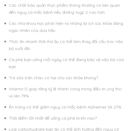
Các chất bảo quản thực phẩm thông thường có liên quan
đến nguy cơ mắc bệnh tiểu đường tuýp 2 cao hơn
Các nhà khoa học phát hiện ra những lợi ích sức khỏe đáng
ngạc nhiên của dưa hấu
Thức ăn nhanh thời thơ ấu có thể làm thay đổi cấu trúc não
bộ suốt đời
Cà phê bạn uống mỗi ngày có thể đang bảo vệ não bộ của
bạn
Trà sữa trân châu có hại cho sức khỏe không?
Vitamin D giúp tăng tỷ lệ thành công trong điều trị ung thư
vú lên 79%
Ăn trứng có thể giảm nguy cơ mắc bệnh Alzheimer tới 27%
Thời điểm tốt nhất để uống cà phê là khi nào?
Loại carbohydrate bạn ăn có thể ảnh hưởng đến nguy cơ