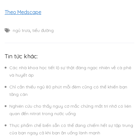
Theo Medscape
ngủ trưa
,
tiểu đường
Tin tức khác:
Các nhà khoa học tiết lộ sự thật đáng ngạc nhiên về cà phê
và huyết áp
Chỉ cần thiếu ngủ 80 phút mỗi đêm cũng có thể khiến bạn
tăng cân
Nghiên cứu cho thấy nguy cơ mắc chứng mất trí nhớ có liên
quan đến nitrat trong nước uống
Thực phẩm chế biến sẵn có thể đang chiếm hết sự tập trung
của bạn ngay cả khi bạn ăn uống lành mạnh