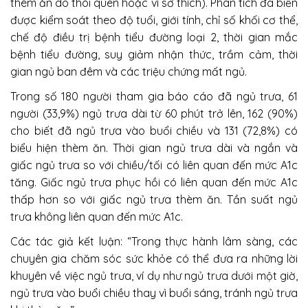
thèm ăn do thói quen hoặc vì sở thích). Phân tích đa biến
được kiểm soát theo độ tuổi, giới tính, chỉ số khối cơ thể,
chế độ điều trị bệnh tiểu đường loại 2, thời gian mắc
bệnh tiểu đường, suy giảm nhận thức, trầm cảm, thời
gian ngủ ban đêm và các triệu chứng mất ngủ.
Trong số 180 người tham gia báo cáo đã ngủ trưa, 61
người (33,9%) ngủ trưa dài từ 60 phút trở lên, 162 (90%)
cho biết đã ngủ trưa vào buổi chiều và 131 (72,8%) có
biểu hiện thèm ăn. Thời gian ngủ trưa dài và ngắn và
giấc ngủ trưa so với chiều/tối có liên quan đến mức A1c
tăng. Giấc ngủ trưa phục hồi có liên quan đến mức A1c
thấp hơn so với giấc ngủ trưa thèm ăn. Tần suất ngủ
trưa không liên quan đến mức A1c.
Các tác giả kết luận: “Trong thực hành lâm sàng, các
chuyên gia chăm sóc sức khỏe có thể đưa ra những lời
khuyên về việc ngủ trưa, ví dụ như ngủ trưa dưới một giờ,
ngủ trưa vào buổi chiều thay vì buổi sáng, tránh ngủ trưa