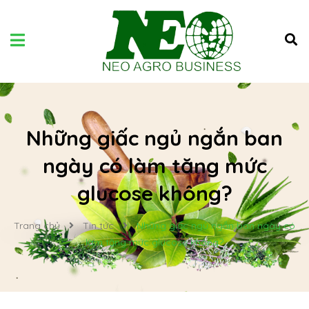
Những giấc ngủ ngắn ban
ngày có làm tăng mức
glucose không?
Trang chủ
Tin tức
Những giấc ngủ ngắn ban ngày có
làm tăng mức glucose không?