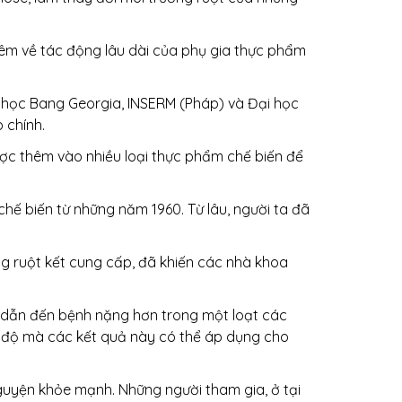
hêm về tác động lâu dài của phụ gia thực phẩm
 học Bang Georgia, INSERM (Pháp) và Đại học
 chính.
ược thêm vào nhiều loại thực phẩm chế biến để
ế biến từ những năm 1960. Từ lâu, người ta đã
ng ruột kết cung cấp, đã khiến các nhà khoa
t dẫn đến bệnh nặng hơn trong một loạt các
ức độ mà các kết quả này có thể áp dụng cho
guyện khỏe mạnh. Những người tham gia, ở tại