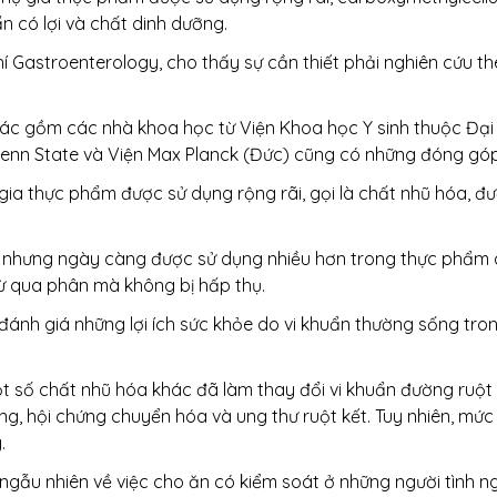
n có lợi và chất dinh dưỡng.
 Gastroenterology, cho thấy sự cần thiết phải nghiên cứu t
ác gồm các nhà khoa học từ Viện Khoa học Y sinh thuộc Đại
Penn State và Viện Max Planck (Đức) cũng có những đóng góp
gia thực phẩm được sử dụng rộng rãi, gọi là chất nhũ hóa, đ
 nhưng ngày càng được sử dụng nhiều hơn trong thực phẩm ch
rừ qua phân mà không bị hấp thụ.
đánh giá những lợi ích sức khỏe do vi khuẩn thường sống tro
t số chất nhũ hóa khác đã làm thay đổi vi khuẩn đường ruộ
àng, hội chứng chuyển hóa và ung thư ruột kết. Tuy nhiên, m
.
gẫu nhiên về việc cho ăn có kiểm soát ở những người tình n