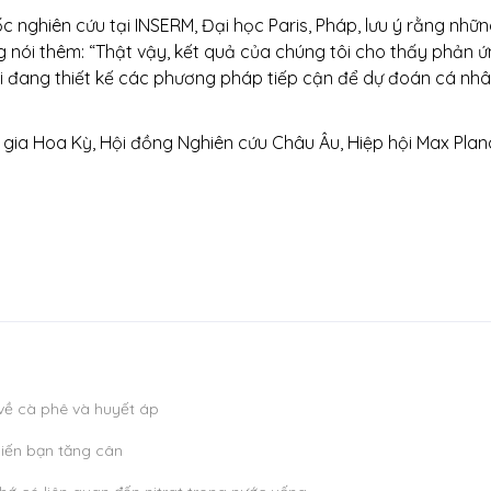
ốc nghiên cứu tại INSERM, Đại học Paris, Pháp, lưu ý rằng nhữ
 nói thêm: “Thật vậy, kết quả của chúng tôi cho thấy phản 
ôi đang thiết kế các phương pháp tiếp cận để dự đoán cá nh
c gia Hoa Kỳ, Hội đồng Nghiên cứu Châu Âu, Hiệp hội Max Plan
 về cà phê và huyết áp
hiến bạn tăng cân