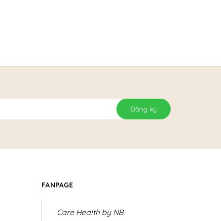
Đăng ký
FANPAGE
Care Health by NB