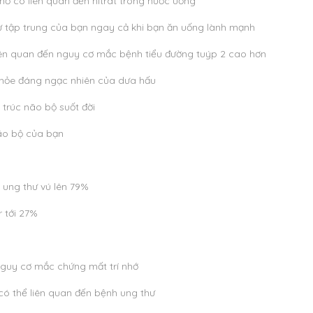
ớ có liên quan đến nitrat trong nước uống
 tập trung của bạn ngay cả khi bạn ăn uống lành mạnh
ên quan đến nguy cơ mắc bệnh tiểu đường tuýp 2 cao hơn
 khỏe đáng ngạc nhiên của dưa hấu
 trúc não bộ suốt đời
ão bộ của bạn
ị ung thư vú lên 79%
 tới 27%
nguy cơ mắc chứng mất trí nhớ
ó thể liên quan đến bệnh ung thư