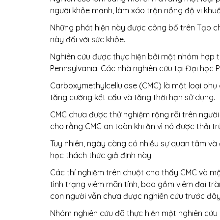
người khỏe mạnh, làm xáo trộn nồng độ vi khuẩ
Những phát hiện này được công bố trên Tạp chí
này đối với sức khỏe.
Nghiên cứu được thực hiện bởi một nhóm hợp t
Pennsylvania. Các nhà nghiên cứu tại Đại học 
Carboxymethylcellulose (CMC) là một loại phụ 
tăng cường kết cấu và tăng thời hạn sử dụng.
CMC chưa được thử nghiệm rộng rãi trên người
cho rằng CMC an toàn khi ăn vì nó được thải t
Tuy nhiên, ngày càng có nhiều sự quan tâm và 
học thách thức giả định này.
Các thí nghiệm trên chuột cho thấy CMC và mộ
tình trạng viêm mãn tính, bao gồm viêm đại tr
con người vẫn chưa được nghiên cứu trước đây
Nhóm nghiên cứu đã thực hiện một nghiên cứu n