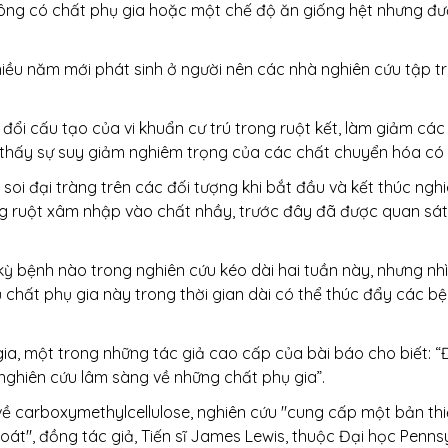
không có chất phụ gia hoặc một chế độ ăn giống hệt nhưng đ
iều năm mới phát sinh ở người nên các nhà nghiên cứu tập t
 đổi cấu tạo của vi khuẩn cư trú trong ruột kết, làm giảm c
thấy sự suy giảm nghiêm trọng của các chất chuyển hóa có lợ
i soi đại tràng trên các đối tượng khi bắt đầu và kết thúc n
ng ruột xâm nhập vào chất nhầy, trước đây đã được quan sát 
ỳ bệnh nào trong nghiên cứu kéo dài hai tuần này, nhưng nh
ụ chất phụ gia này trong thời gian dài có thể thúc đẩy các b
ia, một trong những tác giả cao cấp của bài báo cho biết: “Đ
 nghiên cứu lâm sàng về những chất phụ gia”.
về carboxymethylcellulose, nghiên cứu "cung cấp một bản thi
t", đồng tác giả, Tiến sĩ James Lewis, thuộc Đại học Pennsyl