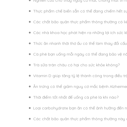
Nghiên cứu cho thấy nguy cơ mắc chứng mất trí nh
Thực phẩm chế biến sẵn có thể đang chiếm hết sự
Các chất bảo quản thực phẩm thông thường có li
Các nhà khoa học phát hiện ra những lợi ích sức
Thức ăn nhanh thời thơ ấu có thể làm thay đổi cấu
Cà phê bạn uống mỗi ngày có thể đang bảo vệ n
Trà sữa trân châu có hại cho sức khỏe không?
Vitamin D giúp tăng tỷ lệ thành công trong điều tr
Ăn trứng có thể giảm nguy cơ mắc bệnh Alzheimer
Thời điểm tốt nhất để uống cà phê là khi nào?
Loại carbohydrate bạn ăn có thể ảnh hưởng đến 
Các chất bảo quản thực phẩm thông thường này c