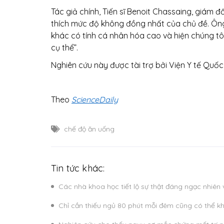
Tác giả chính, Tiến sĩ Benoit Chassaing, giám đ
thích mức độ không đồng nhất của chủ đề. Ông
khác có tính cá nhân hóa cao và hiện chúng t
cụ thể”.
Nghiên cứu này được tài trợ bởi Viện Y tế Quố
Theo
ScienceDaily
chế độ ăn uống
Tin tức khác:
Các nhà khoa học tiết lộ sự thật đáng ngạc nhiên
Chỉ cần thiếu ngủ 80 phút mỗi đêm cũng có thể k