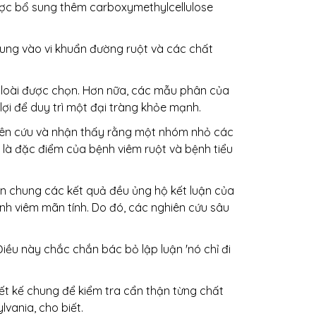
ược bổ sung thêm carboxymethylcellulose
rung vào vi khuẩn đường ruột và các chất
ác loài được chọn. Hơn nữa, các mẫu phân của
i để duy trì một đại tràng khỏe mạnh.
ghiên cứu và nhận thấy rằng một nhóm nhỏ các
là đặc điểm của bệnh viêm ruột và bệnh tiểu
ìn chung các kết quả đều ủng hộ kết luận của
ệnh viêm mãn tính. Do đó, các nghiên cứu sâu
iều này chắc chắn bác bỏ lập luận 'nó chỉ đi
ết kế chung để kiểm tra cẩn thận từng chất
vania, cho biết.