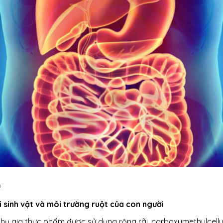
h
i sinh vật và môi trường ruột của con người
phụ gia thực phẩm được sử dụng rộng rãi, carboxymethylcellu