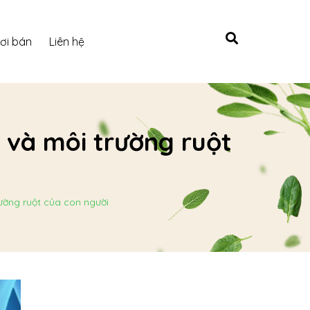
ơi bán
Liên hệ
t và môi trường ruột
rường ruột của con người