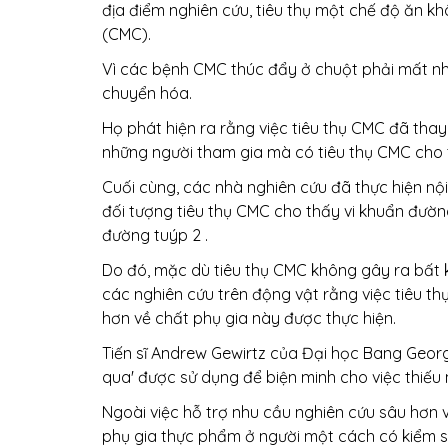
địa điểm nghiên cứu, tiêu thụ một chế độ ăn 
(CMC).
Vì các bệnh CMC thúc đẩy ở chuột phải mất nh
chuyển hóa.
Họ phát hiện ra rằng việc tiêu thụ CMC đã thay
những người tham gia mà có tiêu thụ CMC cho 
Cuối cùng, các nhà nghiên cứu đã thực hiện nộ
đối tượng tiêu thụ CMC cho thấy vi khuẩn đườ
đường tuýp 2 .
Do đó, mặc dù tiêu thụ CMC không gây ra bất k
các nghiên cứu trên động vật rằng việc tiêu th
hơn về chất phụ gia này được thực hiện.
Tiến sĩ Andrew Gewirtz của Đại học Bang Georg
qua' được sử dụng để biện minh cho việc thiếu
Ngoài việc hỗ trợ nhu cầu nghiên cứu sâu hơn 
phụ gia thực phẩm ở người một cách có kiểm soá