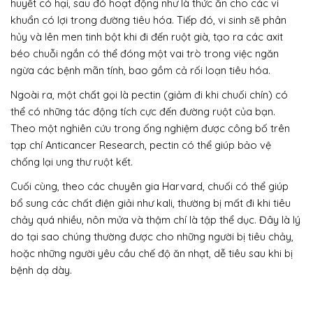
huyết có hại, sau đó hoạt động như là thức ăn cho các vi
khuẩn có lợi trong đường tiêu hóa. Tiếp đó, vi sinh sẽ phân
hủy và lên men tinh bột khi đi đến ruột già, tạo ra các axit
béo chuỗi ngắn có thể đóng một vai trò trong việc ngăn
ngừa các bệnh mãn tính, bao gồm cả rối loạn tiêu hóa.
Ngoài ra, một chất gọi là pectin (giảm đi khi chuối chín) có
thể có những tác động tích cực đến đường ruột của bạn.
Theo một nghiên cứu trong ống nghiệm được công bố trên
tạp chí Anticancer Research, pectin có thể giúp bảo vệ
chống lại ung thư ruột kết.
Cuối cùng, theo các chuyên gia Harvard, chuối có thể giúp
bổ sung các chất điện giải như kali, thường bị mất đi khi tiêu
chảy quá nhiều, nôn mửa và thậm chí là tập thể dục. Đây là lý
do tại sao chúng thường được cho những người bị tiêu chảy,
hoặc những người yêu cầu chế độ ăn nhạt, dễ tiêu sau khi bị
bệnh dạ dày.