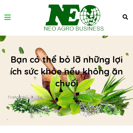
Bạn có thể bỏ lỡ những lợi
ích sức khỏe nếu không ăn
chuối
Trang chủ
Tin tức
Bạn có thể bỏ lỡ những lợi ích sức
khỏe nếu không ăn chuối