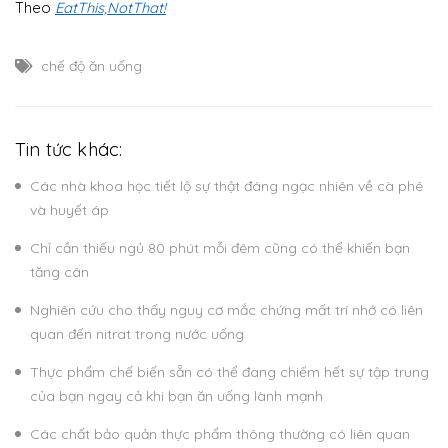
Theo
EatThis,NotThat!
chế độ ăn uống
Tin tức khác:
Các nhà khoa học tiết lộ sự thật đáng ngạc nhiên về cà phê
và huyết áp
Chỉ cần thiếu ngủ 80 phút mỗi đêm cũng có thể khiến bạn
tăng cân
Nghiên cứu cho thấy nguy cơ mắc chứng mất trí nhớ có liên
quan đến nitrat trong nước uống
Thực phẩm chế biến sẵn có thể đang chiếm hết sự tập trung
của bạn ngay cả khi bạn ăn uống lành mạnh
Các chất bảo quản thực phẩm thông thường có liên quan