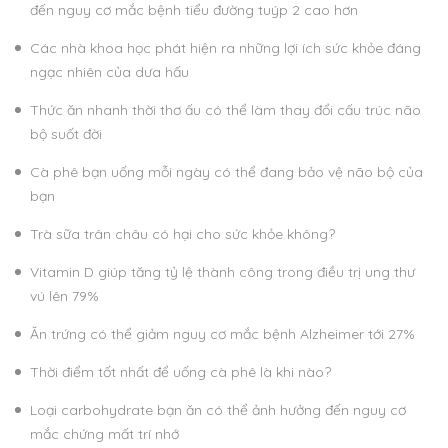
đến nguy cơ mắc bệnh tiểu đường tuýp 2 cao hơn
Các nhà khoa học phát hiện ra những lợi ích sức khỏe đáng
ngạc nhiên của dưa hấu
Thức ăn nhanh thời thơ ấu có thể làm thay đổi cấu trúc não
bộ suốt đời
Cà phê bạn uống mỗi ngày có thể đang bảo vệ não bộ của
bạn
Trà sữa trân châu có hại cho sức khỏe không?
Vitamin D giúp tăng tỷ lệ thành công trong điều trị ung thư
vú lên 79%
Ăn trứng có thể giảm nguy cơ mắc bệnh Alzheimer tới 27%
Thời điểm tốt nhất để uống cà phê là khi nào?
Loại carbohydrate bạn ăn có thể ảnh hưởng đến nguy cơ
mắc chứng mất trí nhớ