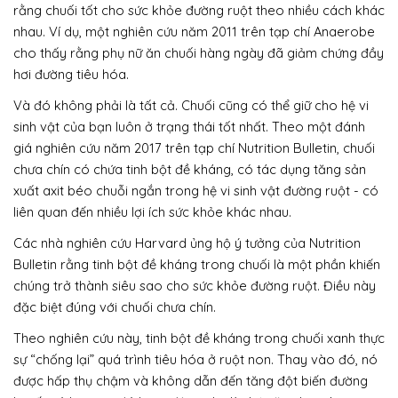
rằng chuối tốt cho sức khỏe đường ruột theo nhiều cách khác
nhau. Ví dụ, một nghiên cứu năm 2011 trên tạp chí Anaerobe
cho thấy rằng phụ nữ ăn chuối hàng ngày đã giảm chứng đầy
hơi đường tiêu hóa.
Và đó không phải là tất cả. Chuối cũng có thể giữ cho hệ vi
sinh vật của bạn luôn ở trạng thái tốt nhất. Theo một đánh
giá nghiên cứu năm 2017 trên tạp chí Nutrition Bulletin, chuối
chưa chín có chứa tinh bột đề kháng, có tác dụng tăng sản
xuất axit béo chuỗi ngắn trong hệ vi sinh vật đường ruột - có
liên quan đến nhiều lợi ích sức khỏe khác nhau.
Các nhà nghiên cứu Harvard ủng hộ ý tưởng của Nutrition
Bulletin rằng tinh bột đề kháng trong chuối là một phần khiến
chúng trở thành siêu sao cho sức khỏe đường ruột. Điều này
đặc biệt đúng với chuối chưa chín.
Theo nghiên cứu này, tinh bột đề kháng trong chuối xanh thực
sự “chống lại” quá trình tiêu hóa ở ruột non. Thay vào đó, nó
được hấp thụ chậm và không dẫn đến tăng đột biến đường