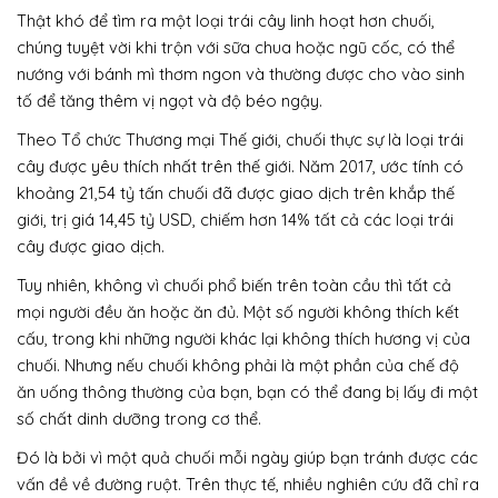
Thật khó để tìm ra một loại trái cây linh hoạt hơn chuối,
chúng tuyệt vời khi trộn với sữa chua hoặc ngũ cốc, có thể
nướng với bánh mì thơm ngon và thường được cho vào sinh
tố để tăng thêm vị ngọt và độ béo ngậy.
Theo Tổ chức Thương mại Thế giới, chuối thực sự là loại trái
cây được yêu thích nhất trên thế giới. Năm 2017, ước tính có
khoảng 21,54 tỷ tấn chuối đã được giao dịch trên khắp thế
giới, trị giá 14,45 tỷ USD, chiếm hơn 14% tất cả các loại trái
cây được giao dịch.
Tuy nhiên, không vì chuối phổ biến trên toàn cầu thì tất cả
mọi người đều ăn hoặc ăn đủ. Một số người không thích kết
cấu, trong khi những người khác lại không thích hương vị của
chuối. Nhưng nếu chuối không phải là một phần của chế độ
ăn uống thông thường của bạn, bạn có thể đang bị lấy đi một
số chất dinh dưỡng trong cơ thể.
Đó là bởi vì một quả chuối mỗi ngày giúp bạn tránh được các
vấn đề về đường ruột. Trên thực tế, nhiều nghiên cứu đã chỉ ra