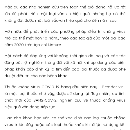
Mặc dù các nhà nghiên cứu trên toàn thế giới đang nỗ lực rất
lớn để phát triển một loại vắc-xin hiệu quả, nhưng họ có thể
không đạt được một loại vắc-xin hiệu quả cho đến năm sau.
Hơn nữa, để phát triển các phương pháp điều trị chống virus
mới có thể mất hơn 10 năm., theo các tác giả của một bài báo
năm 2020 trên tạp chí Nature.
Một cách để đáp ứng với khoảng thời gian dài này và các tác
động bất lợi nghiêm trọng đối với xã hội khi áp dụng các biện
pháp khẩn cấp định kỳ là tìm đến các loại thuốc đã được phê
duyệt điều trị cho các bệnh khác.
Thuốc kháng virus COVID-19 hàng đầu hiện nay - Remdesivir -
là một loại thuốc như vậy, được sử dụng lại. Tuy nhiên, do tính
chất mới của SARS-CoV-2, nghiên cứu về thuốc chống virus
hiệu quả vẫn đang tiếp tục.
Các nhà khoa học vẫn có thể xác định các loại thuốc chống
virus trước đây hoặc các loại thuốc khác khi được sử dụng kết