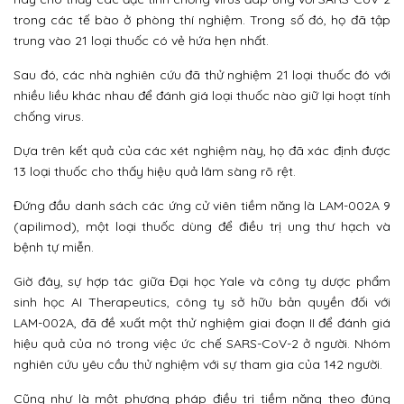
trong các tế bào ở phòng thí nghiệm. Trong số đó, họ đã tập
trung vào 21 loại thuốc có vẻ hứa hẹn nhất.
Sau đó, các nhà nghiên cứu đã thử nghiệm 21 loại thuốc đó với
nhiều liều khác nhau để đánh giá loại thuốc nào giữ lại hoạt tính
chống virus.
Dựa trên kết quả của các xét nghiệm này, họ đã xác định được
13 loại thuốc cho thấy hiệu quả lâm sàng rõ rệt.
Đứng đầu danh sách các ứng cử viên tiềm năng là LAM-002A 9
(apilimod), một loại thuốc dùng để điều trị ung thư hạch và
bệnh tự miễn.
Giờ đây, sự hợp tác giữa Đại học Yale và công ty dược phẩm
sinh học AI Therapeutics, công ty sở hữu bản quyền đối với
LAM-002A, đã đề xuất một thử nghiệm giai đoạn II để đánh giá
hiệu quả của nó trong việc ức chế SARS-CoV-2 ở người. Nhóm
nghiên cứu yêu cầu thử nghiệm với sự tham gia của 142 người.
Cũng như là một phương pháp điều trị tiềm năng theo đúng