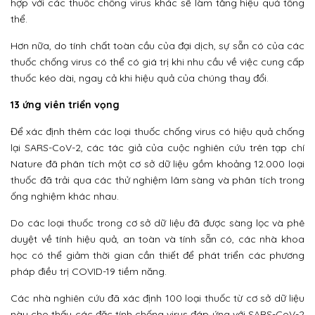
hợp với các thuốc chống virus khác sẽ làm tăng hiệu quả tổng
thể.
Hơn nữa, do tính chất toàn cầu của đại dịch, sự sẵn có của các
thuốc chống virus có thể có giá trị khi nhu cầu về việc cung cấp
thuốc kéo dài, ngay cả khi hiệu quả của chúng thay đổi.
13 ứng viên triển vọng
Để xác định thêm các loại thuốc chống virus có hiệu quả chống
lại SARS-CoV-2, các tác giả của cuộc nghiên cứu trên tạp chí
Nature đã phân tích một cơ sở dữ liệu gồm khoảng 12.000 loại
thuốc đã trải qua các thử nghiệm lâm sàng và phân tích trong
ống nghiệm khác nhau.
Do các loại thuốc trong cơ sở dữ liệu đã được sàng lọc và phê
duyệt về tính hiệu quả, an toàn và tính sẵn có, các nhà khoa
học có thể giảm thời gian cần thiết để phát triển các phương
pháp điều trị COVID-19 tiềm năng.
Các nhà nghiên cứu đã xác định 100 loại thuốc từ cơ sở dữ liệu
này cho thấy các đặc tính chống virus đáp ứng với SARS-CoV-2