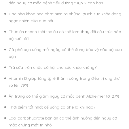
đến nguy cơ mắc bệnh tiểu đường tuýp 2 cao hơn
Các nhà khoa học phát hiện ra những lợi ích sức khỏe đáng
ngạc nhiên của dưa hấu
Thức ăn nhanh thời thơ ấu có thể làm thay đổi cấu trúc não
bộ suốt đời
Cà phê bạn uống mỗi ngày có thể đang bảo vệ não bộ của
bạn
Trà sữa trân châu có hại cho sức khỏe không?
Vitamin D giúp tăng tỷ lệ thành công trong điều trị ung thư
vú lên 79%
Ăn trứng có thể giảm nguy cơ mắc bệnh Alzheimer tới 27%
Thời điểm tốt nhất để uống cà phê là khi nào?
Loại carbohydrate bạn ăn có thể ảnh hưởng đến nguy cơ
mắc chứng mất trí nhớ