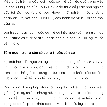
Việc phát hiện ra các loại thuốc có thể có hiệu quả trong việc
ức chế sự lây lan của SARS-CoV-2 đã thúc đẩy các nhà nghiên
cứu tại Đại học Yale ở New Haven thử nghiệm một phương
pháp điều trị mới cho COVID-19, căn bệnh do virus Corona mới
gây ra.
Danh sách các loại thuốc có thể có hiệu quả xuất hiện trên tạp
chí Nature và xuất phát từ phân tích của hơn 12.000 loại thuốc
tiềm năng.
Tầm quan trọng của sử dụng thuốc sẵn có
Sự xuất hiện đột ngột và lây lan nhanh chóng của SARS-CoV-2,
cùng với tỷ lệ tử vong đáng kể của nó, đã buộc các chính phủ
trên toàn thế giới áp dụng nhiều biện pháp khẩn cấp đã ảnh
hưởng đáng kể đến kinh tế, văn hóa, chính trị và xã hội.
Mặc dù các biện pháp khẩn cấp này đã có hiệu quả trong việc
giảm tỷ lệ lây nhiễm, nhưng nếu không có vắc-xin hoặc phương
pháp điều trị hiệu quả, chính phủ cá nước có thể sẽ tiếp tục áp
dụng các biện pháp khẩn cấp khi virus bắt đầu lây lan trở lại.