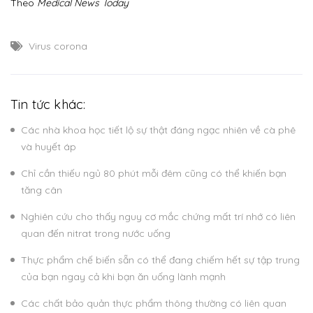
Theo
Medical News Today
Virus corona
Tin tức khác:
Các nhà khoa học tiết lộ sự thật đáng ngạc nhiên về cà phê
và huyết áp
Chỉ cần thiếu ngủ 80 phút mỗi đêm cũng có thể khiến bạn
tăng cân
Nghiên cứu cho thấy nguy cơ mắc chứng mất trí nhớ có liên
quan đến nitrat trong nước uống
Thực phẩm chế biến sẵn có thể đang chiếm hết sự tập trung
của bạn ngay cả khi bạn ăn uống lành mạnh
Các chất bảo quản thực phẩm thông thường có liên quan