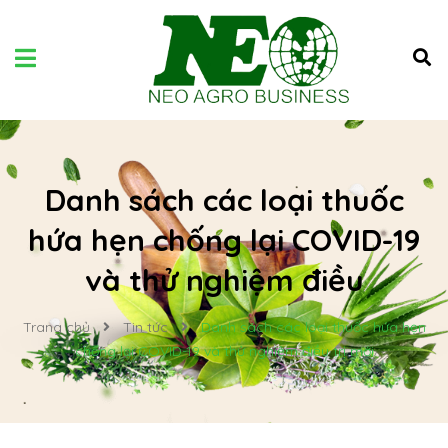
Danh sách các loại thuốc
hứa hẹn chống lại COVID-19
và thử nghiệm điều
Trang chủ
Tin tức
Danh sách các loại thuốc hứa hẹn
chống lại COVID-19 và thử nghiệm điều trị mới