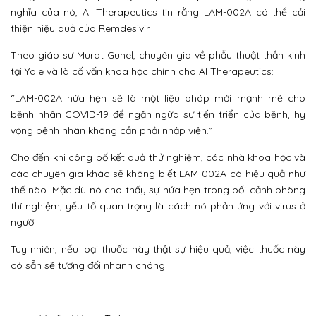
nghĩa của nó, AI Therapeutics tin rằng LAM-002A có thể cải
thiện hiệu quả của Remdesivir.
Theo giáo sư Murat Gunel, chuyên gia về phẫu thuật thần kinh
tại Yale và là cố vấn khoa học chính cho AI Therapeutics:
“LAM-002A hứa hẹn sẽ là một liệu pháp mới mạnh mẽ cho
bệnh nhân COVID-19 để ngăn ngừa sự tiến triển của bệnh, hy
vọng bệnh nhân không cần phải nhập viện.”
Cho đến khi công bố kết quả thử nghiệm, các nhà khoa học và
các chuyên gia khác sẽ không biết LAM-002A có hiệu quả như
thế nào. Mặc dù nó cho thấy sự hứa hẹn trong bối cảnh phòng
thí nghiệm, yếu tố quan trọng là cách nó phản ứng với virus ở
người.
Tuy nhiên, nếu loại thuốc này thật sự hiệu quả, việc thuốc này
có sẵn sẽ tương đối nhanh chóng.