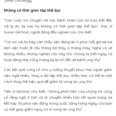
JAMA Oncology.
Không có thời gian tập thể dục
“Các cuộc trò chuyện với các bệnh nhân của tôi luôn bắt đầu
với lý do tại sao họ không có thời gian tập thể dục”, bác sĩ
Susan Gilchrist, người đứng đầu nghiên cứu cho biết.
“Tôi nói với họ hãy cân nhắc việc đứng lên 5 phút mỗi giờ tại nơi
làm việc hoặc đi cầu thang bộ thay vì thang máy. Nghe có vẻ
không nhiều, nhưng nghiên cứu này cho chúng ta biết ngay cả
hoạt động nhẹ cũng mang lại lợi ích đối với bệnh ung thư”.
Các kết quả củng cố cho ý tưởng thuyết phục mọi người giảm
việc ngồi nhiều, thay vì đó tập thể dục nhiều hơn, có thể là một
cách thay thế hiệu quả để giảm tử vong do ung thư.
Tiến sĩ Gilchrist cho biết, “những phát hiện của chúng tôi củng
cố rằng ngồi ít hơn và di chuyển nhiều hơn rất quan trọng và
kết hợp 30 phút vận động trong cuộc sống hàng ngày của bạn
có thể giúp giảm nguy cơ tử vong do ung thư”.