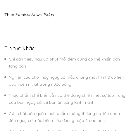
Theo
Medical News Today
Tin tức khác:
Chỉ cần thiếu ngủ 80 phút mỗi đêm cũng có thể khiến bạn
tăng cân
Nghiên cứu cho thấy nguy cơ mắc chứng mất trí nhớ có liên
quan đến nitrat trong nước uống
Thực phẩm chế biến sẵn có thể đang chiếm hết sự tập trung
của bạn ngay cả khi bạn ăn uống lành mạnh
Các chất bảo quản thực phẩm thông thường có liên quan
đến nguy cơ mắc bệnh tiểu đường tuýp 2 cao hơn