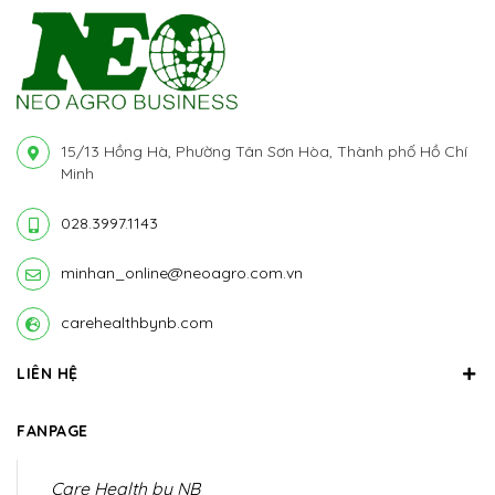
15/13 Hồng Hà, Phường Tân Sơn Hòa, Thành phố Hồ Chí
Minh
028.3997.1143
minhan_online@neoagro.com.vn
carehealthbynb.com
LIÊN HỆ
FANPAGE
Care Health by NB