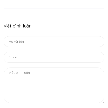
Viết bình luận: