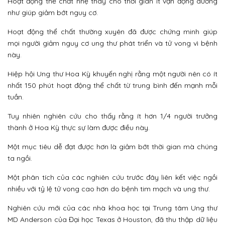
Hoạt động thể chất nhẹ thay cho thời gian ít vận động dường
như giúp giảm bớt nguy cơ.
Hoạt động thể chất thường xuyên đã được chứng minh giúp
mọi người giảm nguy cơ ung thư phát triển và tử vong vì bệnh
này.
Hiệp hội Ung thư Hoa Kỳ khuyến nghị rằng một người nên có ít
nhất 150 phút hoạt động thể chất từ trung bình đến mạnh mỗi
tuần.
Tuy nhiên nghiên cứu cho thấy rằng ít hơn 1/4 người trưởng
thành ở Hoa Kỳ thực sự làm được điều này.
Một mục tiêu dễ đạt được hơn là giảm bớt thời gian mà chúng
ta ngồi.
Một phân tích của các nghiên cứu trước đây liên kết việc ngồi
nhiều với tỷ lệ tử vong cao hơn do bệnh tim mạch và ung thư.
Nghiên cứu mới của các nhà khoa học tại Trung tâm Ung thư
MD Anderson của Đại học Texas ở Houston, đã thu thập dữ liệu