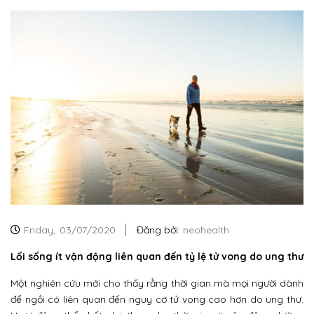
Friday,
03/07/2020
Đăng bởi:
neohealth
Lối sống ít vận động liên quan đến tỷ lệ tử vong do ung thư
Một nghiên cứu mới cho thấy rằng thời gian mà mọi người dành
để ngồi có liên quan đến nguy cơ tử vong cao hơn do ung thư.