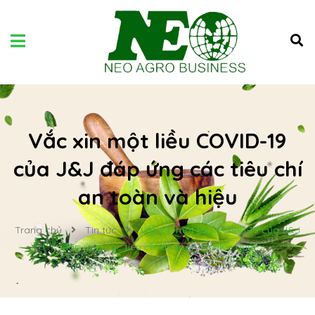
Vắc xin một liều COVID-19
của J&J đáp ứng các tiêu chí
an toàn và hiệu
Trang chủ
Tin tức
Vắc xin một liều COVID-19 của J&J
đáp ứng các tiêu chí an toàn và hiệu quả