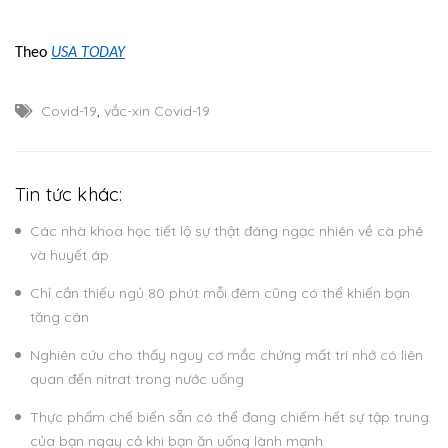
Theo
USA TODAY
Covid-19
,
vắc-xin Covid-19
Tin tức khác:
Các nhà khoa học tiết lộ sự thật đáng ngạc nhiên về cà phê
và huyết áp
Chỉ cần thiếu ngủ 80 phút mỗi đêm cũng có thể khiến bạn
tăng cân
Nghiên cứu cho thấy nguy cơ mắc chứng mất trí nhớ có liên
quan đến nitrat trong nước uống
Thực phẩm chế biến sẵn có thể đang chiếm hết sự tập trung
của bạn ngay cả khi bạn ăn uống lành mạnh