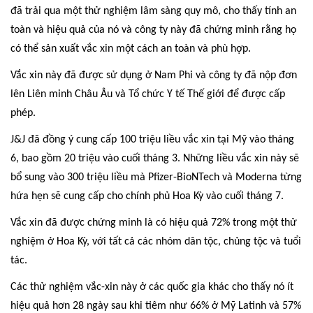
đã trải qua một thử nghiệm lâm sàng quy mô, cho thấy tính an
toàn và hiệu quả của nó và công ty này đã chứng minh rằng họ
có thể sản xuất vắc xin một cách an toàn và phù hợp.
Vắc xin này đã được sử dụng ở Nam Phi và công ty đã nộp đơn
lên Liên minh Châu Âu và Tổ chức Y tế Thế giới để được cấp
phép.
J&J đã đồng ý cung cấp 100 triệu liều vắc xin tại Mỹ vào tháng
6, bao gồm 20 triệu vào cuối tháng 3. Những liều vắc xin này sẽ
bổ sung vào 300 triệu liều mà Pfizer-BioNTech và Moderna từng
hứa hẹn sẽ cung cấp cho chính phủ Hoa Kỳ vào cuối tháng 7.
Vắc xin đã được chứng minh là có hiệu quả 72% trong một thử
nghiệm ở Hoa Kỳ, với tất cả các nhóm dân tộc, chủng tộc và tuổi
tác.
Các thử nghiệm vắc-xin này ở các quốc gia khác cho thấy nó ít
hiệu quả hơn 28 ngày sau khi tiêm như 66% ở Mỹ Latinh và 57%