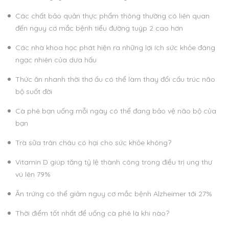
Các chất bảo quản thực phẩm thông thường có liên quan
đến nguy cơ mắc bệnh tiểu đường tuýp 2 cao hơn
Các nhà khoa học phát hiện ra những lợi ích sức khỏe đáng
ngạc nhiên của dưa hấu
Thức ăn nhanh thời thơ ấu có thể làm thay đổi cấu trúc não
bộ suốt đời
Cà phê bạn uống mỗi ngày có thể đang bảo vệ não bộ của
bạn
Trà sữa trân châu có hại cho sức khỏe không?
Vitamin D giúp tăng tỷ lệ thành công trong điều trị ung thư
vú lên 79%
Ăn trứng có thể giảm nguy cơ mắc bệnh Alzheimer tới 27%
Thời điểm tốt nhất để uống cà phê là khi nào?