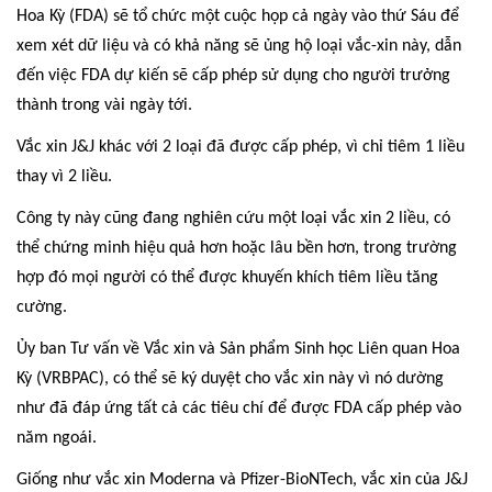
Hoa Kỳ (FDA) sẽ tổ chức một cuộc họp cả ngày vào thứ Sáu để
xem xét dữ liệu và có khả năng sẽ ủng hộ loại vắc-xin này, dẫn
đến việc FDA dự kiến sẽ cấp phép sử dụng cho người trưởng
thành trong vài ngày tới.
Vắc xin J&J khác với 2 loại đã được cấp phép, vì chỉ tiêm 1 liều
thay vì 2 liều.
Công ty này cũng đang nghiên cứu một loại vắc xin 2 liều, có
thể chứng minh hiệu quả hơn hoặc lâu bền hơn, trong trường
hợp đó mọi người có thể được khuyến khích tiêm liều tăng
cường.
Ủy ban Tư vấn về Vắc xin và Sản phẩm Sinh học Liên quan Hoa
Kỳ (VRBPAC), có thể sẽ ký duyệt cho vắc xin này vì nó dường
như đã đáp ứng tất cả các tiêu chí để được FDA cấp phép vào
năm ngoái.
Giống như vắc xin Moderna và Pfizer-BioNTech, vắc xin của J&J