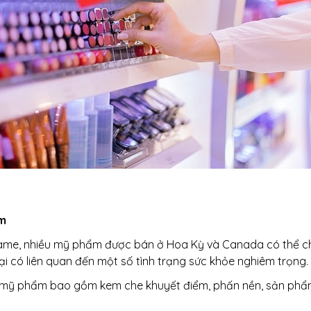
ẩm
ame, nhiều mỹ phẩm được bán ở Hoa Kỳ và Canada có thể c
hại có liên quan đến một số tình trạng sức khỏe nghiêm trọng.
i mỹ phẩm bao gồm kem che khuyết điểm, phấn nền, sản phẩ