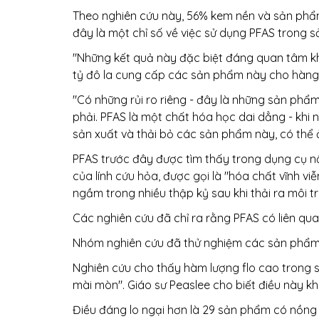
Theo nghiên cứu này, 56% kem nền và sản phẩ
đây là một chỉ số về việc sử dụng PFAS trong 
"Những kết quả này đặc biệt đáng quan tâm khi
tỷ đô la cung cấp các sản phẩm này cho hàng 
"Có những rủi ro riêng - đây là những sản phẩ
phải. PFAS là một chất hóa học dai dẳng - khi 
sản xuất và thải bỏ các sản phẩm này, có thể 
PFAS trước đây được tìm thấy trong dụng cụ nấu
của lính cứu hỏa, được gọi là "hóa chất vĩnh v
ngầm trong nhiều thập kỷ sau khi thải ra môi t
Các nghiên cứu đã chỉ ra rằng PFAS có liên qua
Nhóm nghiên cứu đã thử nghiệm các sản phẩm 
Nghiên cứu cho thấy hàm lượng flo cao trong 
mài mòn". Giáo sư Peaslee cho biết điều này 
Điều đáng lo ngại hơn là 29 sản phẩm có nồng 