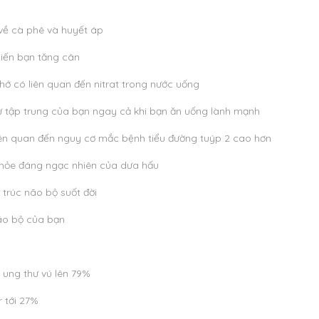
 về cà phê và huyết áp
hiến bạn tăng cân
ớ có liên quan đến nitrat trong nước uống
 tập trung của bạn ngay cả khi bạn ăn uống lành mạnh
ên quan đến nguy cơ mắc bệnh tiểu đường tuýp 2 cao hơn
 khỏe đáng ngạc nhiên của dưa hấu
 trúc não bộ suốt đời
ão bộ của bạn
ị ung thư vú lên 79%
 tới 27%