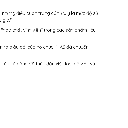
 nhưng điều quan trọng cần lưu ý là mức độ sử
 gia."
g "hóa chất vĩnh viễn" trong các sản phẩm tiêu
n ra giấy gói của họ chứa PFAS đã chuyển
 cứu của ông đã thúc đẩy việc loại bỏ việc sử