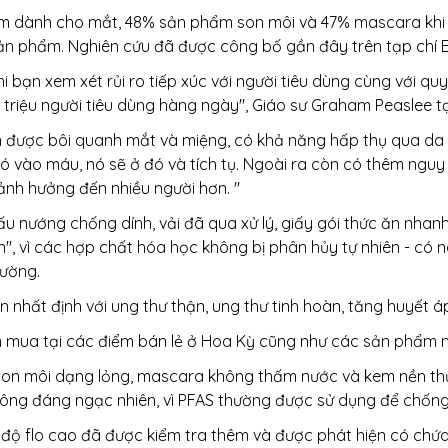
m dành cho mắt, 48% sản phẩm son môi và 47% mascara khi k
sản phẩm. Nghiên cứu đã được công bố gần đây trên tạp chí 
 bạn xem xét rủi ro tiếp xúc với người tiêu dùng cùng với q
triệu người tiêu dùng hàng ngày", Giáo sư Graham Peaslee tạ
m được bôi quanh mắt và miệng, có khả năng hấp thụ qua da 
nó vào máu, nó sẽ ở đó và tích tụ. Ngoài ra còn có thêm nguy
ảnh hưởng đến nhiều người hơn. "
 nướng chống dính, vải đã qua xử lý, giấy gói thức ăn nhanh
iễn", vì các hợp chất hóa học không bị phân hủy tự nhiên - có
rường.
n nhất định với ung thư thận, ung thư tinh hoàn, tăng huyết á
mua tại các điểm bán lẻ ở Hoa Kỳ cũng như các sản phẩm 
son môi dạng lỏng, mascara không thấm nước và kem nền thư
không đáng ngạc nhiên, vì PFAS thường được sử dụng để chốn
độ flo cao đã được kiểm tra thêm và được phát hiện có chứa 