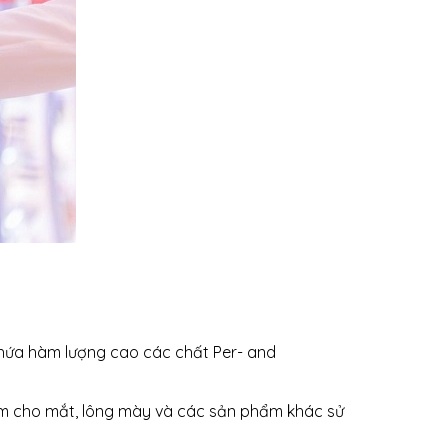
hứa hàm lượng cao các chất Per- and
m cho mắt, lông mày và các sản phẩm khác sử