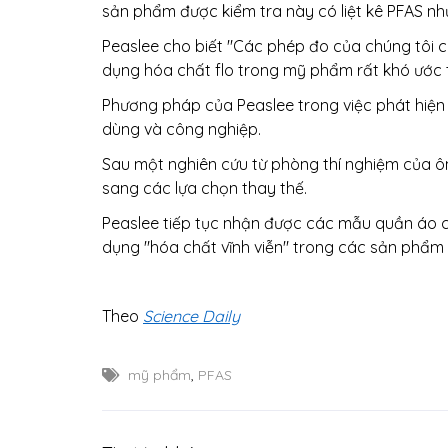
sản phẩm được kiểm tra này có liệt kê PFAS n
Peaslee cho biết "Các phép đo của chúng tôi c
dụng hóa chất flo trong mỹ phẩm rất khó ước t
Phương pháp của Peaslee trong việc phát hiện P
dùng và công nghiệp.
Sau một nghiên cứu từ phòng thí nghiệm của ô
sang các lựa chọn thay thế.
Peaslee tiếp tục nhận được các mẫu quần áo của
dụng "hóa chất vĩnh viễn" trong các sản phẩm 
Theo
Science Daily
mỹ phẩm
,
PFAS