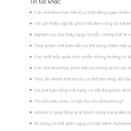
Tin tức khác:
Các nhà khoa học tiết lộ sự thật đáng ngạc nhiên
Chỉ cần thiếu ngủ 80 phút mỗi đêm cũng có thể k
Nghiên cứu cho thấy nguy cơ mắc chứng mất trí nh
Thực phẩm chế biến sẵn có thể đang chiếm hết sự
Các chất bảo quản thực phẩm thông thường có li
Các nhà khoa học phát hiện ra những lợi ích sức
Thức ăn nhanh thời thơ ấu có thể làm thay đổi cấu
Cà phê bạn uống mỗi ngày có thể đang bảo vệ n
Trà sữa trân châu có hại cho sức khỏe không?
Vitamin D giúp tăng tỷ lệ thành công trong điều tr
Ăn trứng có thể giảm nguy cơ mắc bệnh Alzheimer