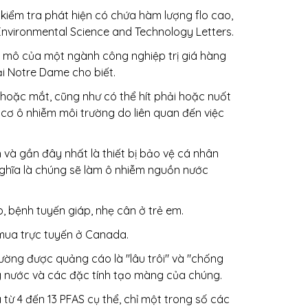
iểm tra phát hiện có chứa hàm lượng flo cao,
Environmental Science and Technology Letters.
uy mô của một ngành công nghiệp trị giá hàng
i Notre Dame cho biết.
hoặc mắt, cũng như có thể hít phải hoặc nuốt
 cơ ô nhiễm môi trường do liên quan đến việc
 và gần đây nhất là thiết bị bảo vệ cá nhân
 nghĩa là chúng sẽ làm ô nhiễm nguồn nước
p, bệnh tuyến giáp, nhẹ cân ở trẻ em.
mua trực tuyến ở Canada.
ờng được quảng cáo là "lâu trôi" và "chống
g nước và các đặc tính tạo màng của chúng.
từ 4 đến 13 PFAS cụ thể, chỉ một trong số các