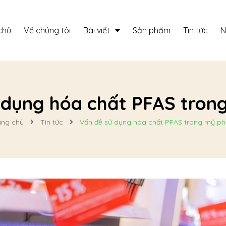
chủ
Về chúng tôi
Bài viết
Sản phẩm
Tin tức
N
 dụng hóa chất PFAS tro
ang chủ
Tin tức
Vấn đề sử dụng hóa chất PFAS trong mỹ p