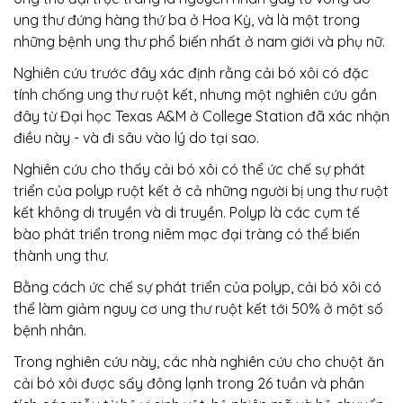
ung thư đứng hàng thứ ba ở Hoa Kỳ, và là một trong
những bệnh ung thư phổ biến nhất ở nam giới và phụ nữ.
Nghiên cứu trước đây xác định rằng cải bó xôi
có đặc
tính chống ung thư ruột kết, nhưng một nghiên cứu gần
đây từ Đại học Texas A&M ở College Station đã xác nhận
điều này - và đi sâu vào lý do tại sao.
Nghiên cứu cho thấy cải bó xôi có thể ức chế sự phát
triển của polyp ruột kết ở cả những người bị ung thư ruột
kết không di truyền và di truyền. Polyp là các cụm tế
bào phát triển trong niêm mạc đại tràng có thể biến
thành ung thư.
Bằng cách ức chế sự phát triển của polyp, cải bó xôi
có
thể làm giảm nguy cơ ung thư ruột kết tới 50% ở một số
bệnh nhân.
Trong nghiên cứu này, các nhà nghiên cứu cho chuột ăn
cải bó xôi
được
sấy đông lạnh trong 26 tuần và phân