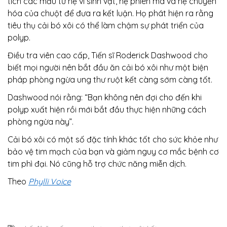
tích các mẫu từ hệ vi sinh vật, hệ phiên mã và hệ chuyển
hóa của chuột để đưa ra kết luận. Họ phát hiện ra rằng
tiêu thụ cải bó xôi
có thể làm chậm sự phát triển của
polyp.
Điều tra viên cao cấp, Tiến sĩ Roderick Dashwood cho
biết mọi người nên bắt đầu ăn cải bó xôi như một biện
pháp phòng ngừa ung thư ruột kết càng sớm càng tốt.
Dashwood nói rằng: “Bạn không nên đợi cho đến khi
polyp xuất hiện rồi mới bắt đầu thực hiện những cách
phòng ngừa này”.
Cải bó xôi
có một số đặc tính khác tốt cho sức khỏe như
bảo vệ tim mạch của bạn và giảm nguy cơ mắc bệnh cơ
tim phì đại. Nó cũng hỗ trợ chức năng miễn dịch.
Theo
Phylli Voice