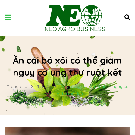
Ăn cải bó xôi có thể giảm
nguy cơ ung thư ruột kết
Trang chủ
Tin tức
Ăn cải bó xôi có thể giảm nguy cơ
ung thư ruột kết