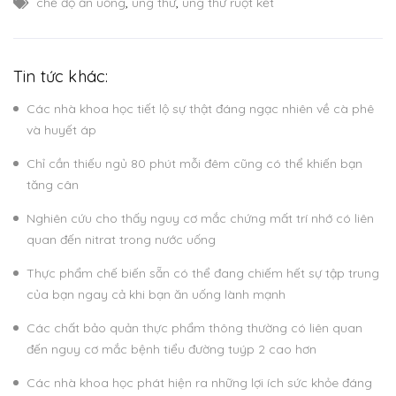
chế độ ăn uống
,
ung thư
,
ung thư ruột kết
Tin tức khác:
Các nhà khoa học tiết lộ sự thật đáng ngạc nhiên về cà phê
và huyết áp
Chỉ cần thiếu ngủ 80 phút mỗi đêm cũng có thể khiến bạn
tăng cân
Nghiên cứu cho thấy nguy cơ mắc chứng mất trí nhớ có liên
quan đến nitrat trong nước uống
Thực phẩm chế biến sẵn có thể đang chiếm hết sự tập trung
của bạn ngay cả khi bạn ăn uống lành mạnh
Các chất bảo quản thực phẩm thông thường có liên quan
đến nguy cơ mắc bệnh tiểu đường tuýp 2 cao hơn
Các nhà khoa học phát hiện ra những lợi ích sức khỏe đáng