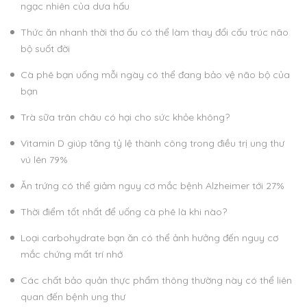
ngạc nhiên của dưa hấu
Thức ăn nhanh thời thơ ấu có thể làm thay đổi cấu trúc não
bộ suốt đời
Cà phê bạn uống mỗi ngày có thể đang bảo vệ não bộ của
bạn
Trà sữa trân châu có hại cho sức khỏe không?
Vitamin D giúp tăng tỷ lệ thành công trong điều trị ung thư
vú lên 79%
Ăn trứng có thể giảm nguy cơ mắc bệnh Alzheimer tới 27%
Thời điểm tốt nhất để uống cà phê là khi nào?
Loại carbohydrate bạn ăn có thể ảnh hưởng đến nguy cơ
mắc chứng mất trí nhớ
Các chất bảo quản thực phẩm thông thường này có thể liên
quan đến bệnh ung thư