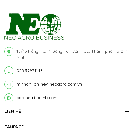
15/13 Hồng Hà, Phường Tân Sơn Hòa, Thành phố Hồ Chí
Minh
028.3997.1143
minhan_online@neoagro.com.vn
carehealthbynb.com
LIÊN HỆ
FANPAGE