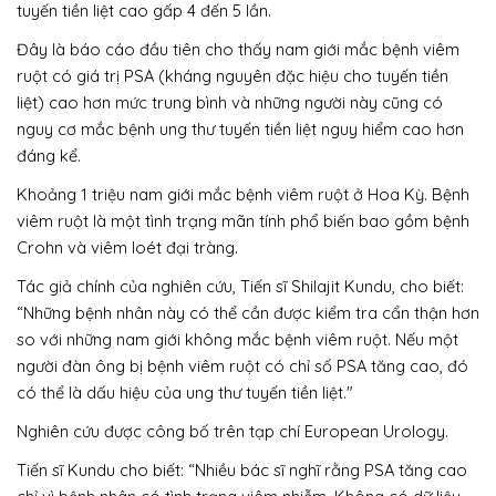
tuyến tiền liệt cao gấp 4 đến 5 lần.
Đây là báo cáo đầu tiên cho thấy nam giới mắc bệnh viêm
ruột có giá trị PSA (kháng nguyên đặc hiệu cho tuyến tiền
liệt) cao hơn mức trung bình và những người này cũng có
nguy cơ mắc bệnh ung thư tuyến tiền liệt nguy hiểm cao hơn
đáng kể.
Khoảng 1 triệu nam giới mắc bệnh viêm ruột ở Hoa Kỳ. Bệnh
viêm ruột là một tình trạng mãn tính phổ biến bao gồm bệnh
Crohn và viêm loét đại tràng.
Tác giả chính của nghiên cứu, Tiến sĩ Shilajit Kundu, cho biết:
“Những bệnh nhân này có thể cần được kiểm tra cẩn thận hơn
so với những nam giới không mắc bệnh viêm ruột. Nếu một
người đàn ông bị bệnh viêm ruột có chỉ số PSA tăng cao, đó
có thể là dấu hiệu của ung thư tuyến tiền liệt."
Nghiên cứu được công bố trên tạp chí European Urology.
Tiến sĩ Kundu cho biết: “Nhiều bác sĩ nghĩ rằng PSA tăng cao