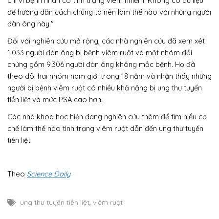
chỉ vì bệnh nhân có tình trạng viêm nhiễm. Không có dữ liệu
để hướng dẫn cách chúng ta nên làm thế nào với những người
đàn ông này."
Đối với nghiên cứu mở rộng, các nhà nghiên cứu đã xem xét
1.033 người đàn ông bị bệnh viêm ruột và một nhóm đối
chứng gồm 9.306 người đàn ông không mắc bệnh. Họ đã
theo dõi hai nhóm nam giới trong 18 năm và nhận thấy những
người bị bệnh viêm ruột có nhiều khả năng bị ung thư tuyến
tiền liệt và mức PSA cao hơn.
Các nhà khoa học hiện đang nghiên cứu thêm để tìm hiểu cơ
chế làm thế nào tình trạng viêm ruột dẫn đến ung thư tuyến
tiền liệt.
Theo
Science Daily
ung thư tuyến tiền liệt
,
viêm ruột