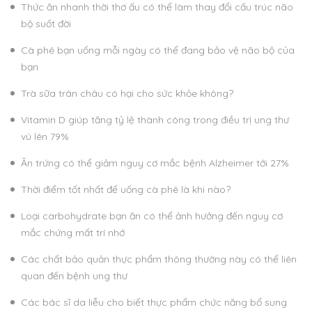
Thức ăn nhanh thời thơ ấu có thể làm thay đổi cấu trúc não
bộ suốt đời
Cà phê bạn uống mỗi ngày có thể đang bảo vệ não bộ của
bạn
Trà sữa trân châu có hại cho sức khỏe không?
Vitamin D giúp tăng tỷ lệ thành công trong điều trị ung thư
vú lên 79%
Ăn trứng có thể giảm nguy cơ mắc bệnh Alzheimer tới 27%
Thời điểm tốt nhất để uống cà phê là khi nào?
Loại carbohydrate bạn ăn có thể ảnh hưởng đến nguy cơ
mắc chứng mất trí nhớ
Các chất bảo quản thực phẩm thông thường này có thể liên
quan đến bệnh ung thư
Các bác sĩ da liễu cho biết thực phẩm chức năng bổ sung