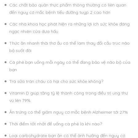
Các chất bảo quản thực phẩm thông thường có liên quan
đến nguy cơ mắc bệnh tiểu đường tuýp 2 cao hơn
Các nhà khoa học phát hiện ra những lợi ích sức khỏe đáng
ngạc nhiên của dưa hấu
Thức ăn nhanh thời thơ ấu có thể làm thay đổi cấu trúc não
bộ suốt đời
Cà phê bạn uống mỗi ngày có thể đang bảo vệ não bộ của
bạn
Trà sữa trân châu có hại cho sức khỏe không?
Vitamin D giúp tăng tỷ lệ thành công trong điều trị ung thư
vú lên 79%
Ăn trứng có thể giảm nguy cơ mắc bệnh Alzheimer tới 27%
Thời điểm tốt nhất để uống cà phê là khi nào?
Loại carbohydrate bạn ăn có thể ảnh hưởng đến nguy cơ