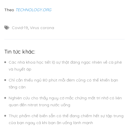
Theo
TECHNOLOGY.ORG
Covid-19
,
Virus corona
Tin tức khác:
Các nhà khoa học tiết lộ sự thật đáng ngạc nhiên về cà phê
và huyết áp
Chỉ cần thiếu ngủ 80 phút mỗi đêm cũng có thể khiến bạn
tăng cân
Nghiên cứu cho thấy nguy cơ mắc chứng mất trí nhớ có liên
quan đến nitrat trong nước uống
Thực phẩm chế biến sẵn có thể đang chiếm hết sự tập trung
của bạn ngay cả khi bạn ăn uống lành mạnh