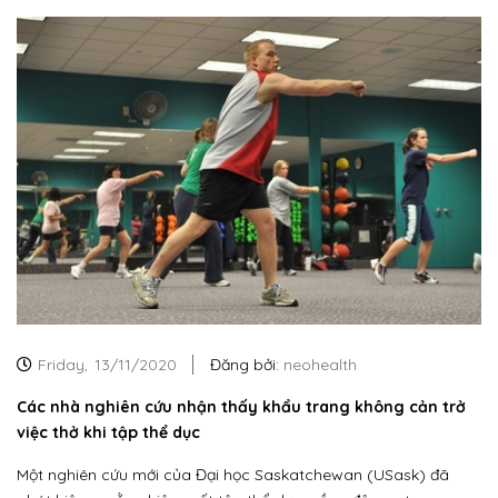
Friday,
13/11/2020
Đăng bởi:
neohealth
Các nhà nghiên cứu nhận thấy khẩu trang không cản trở
việc thở khi tập thể dục
Một nghiên cứu mới của Đại học Saskatchewan (USask) đã