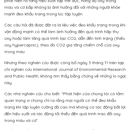
phát hiện ra rằng hiệu suất tập thể dục, nồng độ oxy trong
máu và cơ bắp không bị ảnh hưởng đối với những người khỏe
mạnh đeo khẩu trang trong lúc tập luyện.
Các câu hỏi đã được đặt ra là liệu việc đeo khẩu trang trong khi
vận động mạnh có thể làm ảnh hưởng đến quá trình hấp thụ
oxy hoặc làm tăng quá trình tạo CO2, dẫn đến tình trạng (thiếu
oxy hypercapnic), theo đó CO2 gia tăng chiếm chỗ của oxy
trong máu.
Nhưng theo nghiên cứu được công bố ngày 3 tháng 11 trên tạp
chí nghiên cứu International Journal of Environmental Research
and Public Health, không tìm thấy bằng chứng về những lo ngại
này.
Các nhà nghiên cứu cho biết: “Phát hiện của chúng tôi có tầm
quan trọng vì chúng chỉ ra rằng mọi người có thể đeo khẩu
trang khi tập luyện cường độ cao mà không có tác động bất lợi
đến hiệu suất và tác động tối thiểu đến quá trình trao đổi oxy
trong máu và cơ”.