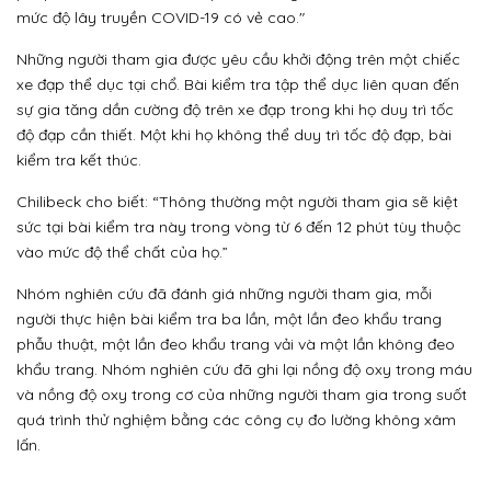
mức độ lây truyền COVID-19 có vẻ cao."
Những người tham gia được yêu cầu khởi động trên một chiếc
xe đạp thể dục tại chổ. Bài kiểm tra tập thể dục liên quan đến
sự gia tăng dần cường độ trên xe đạp trong khi họ duy trì tốc
độ đạp cần thiết. Một khi họ không thể duy trì tốc độ đạp, bài
kiểm tra kết thúc.
Chilibeck cho biết: “Thông thường một người tham gia sẽ kiệt
sức tại bài kiểm tra này trong vòng từ 6 đến 12 phút tùy thuộc
vào mức độ thể chất của họ.”
Nhóm nghiên cứu đã đánh giá những người tham gia, mỗi
người thực hiện bài kiểm tra ba lần, một lần đeo khẩu trang
phẫu thuật, một lần đeo khẩu trang vải và một lần không đeo
khẩu trang. Nhóm nghiên cứu đã ghi lại nồng độ oxy trong máu
và nồng độ oxy trong cơ của những người tham gia trong suốt
quá trình thử nghiệm bằng các công cụ đo lường không xâm
lấn.