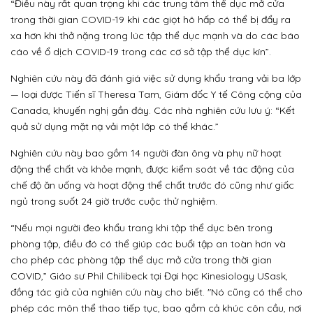
“Điều này rất quan trọng khi các trung tâm thể dục mở cửa
trong thời gian COVID-19 khi các giọt hô hấp có thể bị đẩy ra
xa hơn khi thở nặng trong lúc tập thể dục mạnh và do các báo
cáo về ổ dịch COVID-19 trong các cơ sở tập thể dục kín”.
Nghiên cứu này đã đánh giá việc sử dụng khẩu trang vải ba lớp
— loại được Tiến sĩ Theresa Tam, Giám đốc Y tế Công cộng của
Canada, khuyến nghị gần đây. Các nhà nghiên cứu lưu ý: “Kết
quả sử dụng mặt nạ vải một lớp có thể khác.”
Nghiên cứu này bao gồm 14 người đàn ông và phụ nữ hoạt
động thể chất và khỏe mạnh, được kiểm soát về tác động của
chế độ ăn uống và hoạt động thể chất trước đó cũng như giấc
ngủ trong suốt 24 giờ trước cuộc thử nghiệm.
“Nếu mọi người đeo khẩu trang khi tập thể dục bên trong
phòng tập, điều đó có thể giúp các buổi tập an toàn hơn và
cho phép các phòng tập thể dục mở cửa trong thời gian
COVID,” Giáo sư Phil Chilibeck tại Đại học Kinesiology USask,
đồng tác giả của nghiên cứu này cho biết. "Nó cũng có thể cho
phép các môn thể thao tiếp tục, bao gồm cả khúc côn cầu, nơi