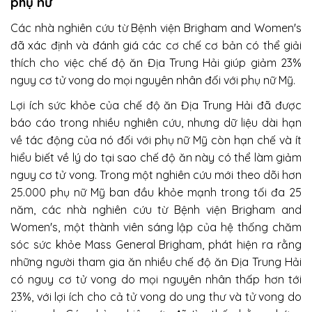
phụ nữ
Các nhà nghiên cứu từ Bệnh viện Brigham and Women's
đã xác định và đánh giá các cơ chế cơ bản có thể giải
thích cho việc chế độ ăn Địa Trung Hải giúp giảm 23%
nguy cơ tử vong do mọi nguyên nhân đối với phụ nữ Mỹ.
Lợi ích sức khỏe của chế độ ăn Địa Trung Hải đã được
báo cáo trong nhiều nghiên cứu, nhưng dữ liệu dài hạn
về tác động của nó đối với phụ nữ Mỹ còn hạn chế và ít
hiểu biết về lý do tại sao chế độ ăn này có thể làm giảm
nguy cơ tử vong. Trong một nghiên cứu mới theo dõi hơn
25.000 phụ nữ Mỹ ban đầu khỏe mạnh trong tối đa 25
năm, các nhà nghiên cứu từ Bệnh viện Brigham and
Women's, một thành viên sáng lập của hệ thống chăm
sóc sức khỏe Mass General Brigham, phát hiện ra rằng
những người tham gia ăn nhiều chế độ ăn Địa Trung Hải
có nguy cơ tử vong do mọi nguyên nhân thấp hơn tới
23%, với lợi ích cho cả tử vong do ung thư và tử vong do