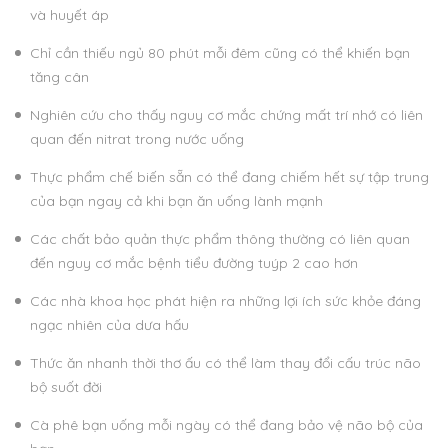
và huyết áp
Chỉ cần thiếu ngủ 80 phút mỗi đêm cũng có thể khiến bạn
tăng cân
Nghiên cứu cho thấy nguy cơ mắc chứng mất trí nhớ có liên
quan đến nitrat trong nước uống
Thực phẩm chế biến sẵn có thể đang chiếm hết sự tập trung
của bạn ngay cả khi bạn ăn uống lành mạnh
Các chất bảo quản thực phẩm thông thường có liên quan
đến nguy cơ mắc bệnh tiểu đường tuýp 2 cao hơn
Các nhà khoa học phát hiện ra những lợi ích sức khỏe đáng
ngạc nhiên của dưa hấu
Thức ăn nhanh thời thơ ấu có thể làm thay đổi cấu trúc não
bộ suốt đời
Cà phê bạn uống mỗi ngày có thể đang bảo vệ não bộ của