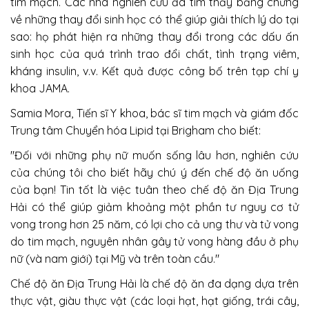
tim mạch. Các nhà nghiên cứu đã tìm thấy bằng chứng
về những thay đổi sinh học có thể giúp giải thích lý do tại
sao: họ phát hiện ra những thay đổi trong các dấu ấn
sinh học của quá trình trao đổi chất, tình trạng viêm,
kháng insulin, v.v. Kết quả được công bố trên tạp chí y
khoa JAMA.
Samia Mora, Tiến sĩ Y khoa, bác sĩ tim mạch và giám đốc
Trung tâm Chuyển hóa Lipid tại Brigham cho biết:
"Đối với những phụ nữ muốn sống lâu hơn, nghiên cứu
của chúng tôi cho biết hãy chú ý đến chế độ ăn uống
của bạn! Tin tốt là việc tuân theo chế độ ăn Địa Trung
Hải có thể giúp giảm khoảng một phần tư nguy cơ tử
vong trong hơn 25 năm, có lợi cho cả ung thư và tử vong
do tim mạch, nguyên nhân gây tử vong hàng đầu ở phụ
nữ (và nam giới) tại Mỹ và trên toàn cầu."
Chế độ ăn Địa Trung Hải là chế độ ăn đa dạng dựa trên
thực vật, giàu thực vật (các loại hạt, hạt giống, trái cây,