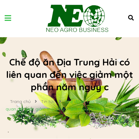
Chế độ ăn Địa Trung Hải có
liên quan đến việc giảm một
phần năm nguy c
Trang chủ
Tin tức
Chế độ ăn Địa Trung Hải có liên
quan đến việc giảm một phần năm nguy cơ tử vong sớm ở phụ
nữ