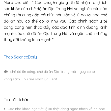
Mora cho biết: "
Các chuyên gia y tế đã nhận ra lợi ích
sức khỏe của chế độ ăn Địa Trung Hải và nghiên cứu của
chúng tôi cung cấp cái nhìn sâu sắc về lý do tại sao chế
độ ăn này có thể có lợi như vậy. Các chính sách y tế
công cộng nên thúc đẩy các đặc tính dinh dưỡng lành
mạnh của chế độ ăn Địa Trung Hải và ngăn chặn những
thay đổi không lành mạnh."
Theo ScienceDaily
chế độ ăn uống
,
chế độ ăn Địa Trung Hải
,
nguy cơ tử
vong sớm
,
you are what you eat
Tin tức khác:
Các nhà khoa học tiết lộ sự thật đáng ngạc nhiên về cà phê