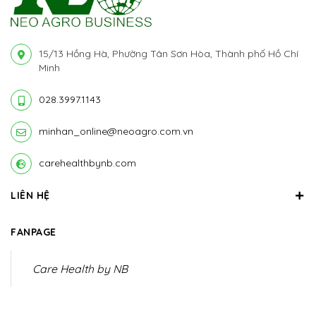
15/13 Hồng Hà, Phường Tân Sơn Hòa, Thành phố Hồ Chí
Minh
028.3997.1143
minhan_online@neoagro.com.vn
carehealthbynb.com
LIÊN HỆ
FANPAGE
Care Health by NB