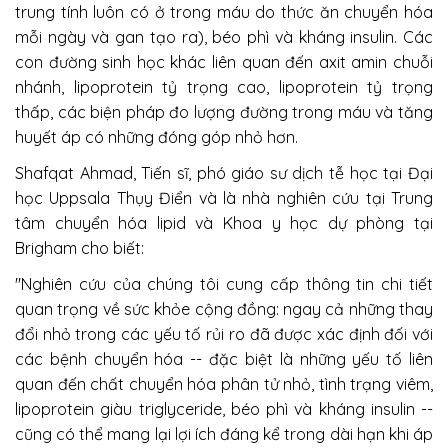
trung tính luôn có ở trong máu do thức ăn chuyển hóa
mỗi ngày và gan tạo ra), béo phì và kháng insulin. Các
con đường sinh học khác liên quan đến axit amin chuỗi
nhánh, lipoprotein tỷ trọng cao, lipoprotein tỷ trọng
thấp, các biện pháp đo lượng đường trong máu và tăng
huyết áp có những đóng góp nhỏ hơn.
Shafqat Ahmad, Tiến sĩ, phó giáo sư dịch tễ học tại Đại
học Uppsala Thụy Điển và là nhà nghiên cứu tại Trung
tâm chuyển hóa lipid và Khoa y học dự phòng tại
Brigham cho biết:
"Nghiên cứu của chúng tôi cung cấp thông tin chi tiết
quan trọng về sức khỏe cộng đồng: ngay cả những thay
đổi nhỏ trong các yếu tố rủi ro đã được xác định đối với
các bệnh chuyển hóa -- đặc biệt là những yếu tố liên
quan đến chất chuyển hóa phân tử nhỏ, tình trạng viêm,
lipoprotein giàu triglyceride, béo phì và kháng insulin --
cũng có thể mang lại lợi ích đáng kể trong dài hạn khi áp