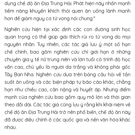
dụng chế độ ăn Địa Trung Hải. Phát hiện này nhấn mạnh
tiềm năng khuyến khích thói quen ăn uống lành mạnh
hơn để giảm nguy cơ tử vong nói chung."
Nghiên cứu hiện tại xác định các con đường sinh học
quan trọng có thể giúp giải thích rủi ro tử vong do mọi
nguyên nhân. Tuy nhiên, các tác giả lưu ý một số hạn
chế chính, bao gồm nghiên cứu chỉ giới hạn ở những
chuyên gia y tế nữ trung niên và lớn tuổi có trình độ học
vấn cao, chủ yếu là người da trắng và không phải gốc
Tây Ban Nha. Nghiên cứu dựa trên bảng câu hỏi về tần
suất ăn uống và các biện pháp tự báo cáo khác, chẳng
hạn như chiều cao, cân nặng và huyết áp. Nhưng điểm
mạnh của nghiên cứu bao gồm quy mô lớn và thời gian
theo dõi dài. Các tác giả cũng lưu ý rằng khi khái niệm về
chế độ ăn Địa Trung Hải trở nên phổ biến, chế độ ăn này
đã được điều chỉnh ở các quốc gia và nền văn hóa khác
nhau.