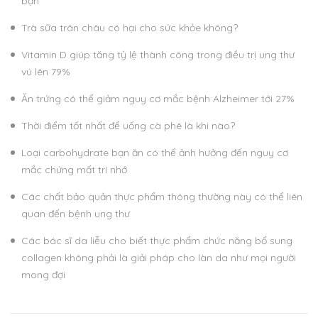
bạn
Trà sữa trân châu có hại cho sức khỏe không?
Vitamin D giúp tăng tỷ lệ thành công trong điều trị ung thư
vú lên 79%
Ăn trứng có thể giảm nguy cơ mắc bệnh Alzheimer tới 27%
Thời điểm tốt nhất để uống cà phê là khi nào?
Loại carbohydrate bạn ăn có thể ảnh hưởng đến nguy cơ
mắc chứng mất trí nhớ
Các chất bảo quản thực phẩm thông thường này có thể liên
quan đến bệnh ung thư
Các bác sĩ da liễu cho biết thực phẩm chức năng bổ sung
collagen không phải là giải pháp cho làn da như mọi người
mong đợi