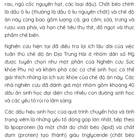
rau, ngũ cốc nguyên hạt, các loại đậu). Chất béo chính
là dầu ô liu (thường là dầu ô liu nguyên chất) và chế độ
ăn này cũng bao gồm lượng cá, gia cầm, sữa, trứng và
rượu vừa phải, và hạn chế tiêu thụ thịt, đồ ngọt và thực
phẩm chế biến.
Nghiên cứu hiện tại đã điều tra lợi ích lâu dài của việc
tuân thủ chế độ ăn Địa Trung Hải ở nhóm dân số Mỹ
được tuyển chọn như một phần của Nghiên cứu Sức
khỏe Phụ nữ và khám phá các cơ chế sinh học có thể
giải thích những lợi ích sức khỏe của chế độ ăn này. Các
nhà nghiên cứu đã đánh giá một nhóm gồm khoảng 40
dấu ấn sinh học đại diện cho nhiều con đường sinh học
và các yếu tố rủi ro lâm sàng.
Các dấu hiệu sinh học của quá trình chuyển hóa và tình
trạng viêm là những yếu tố đóng góp lớn nhất, tiếp theo
là lipoprotein (là một chất do chất béo (lipid) và chất
đạm (protein) tạo thành) giàu triglyceride (chất béo