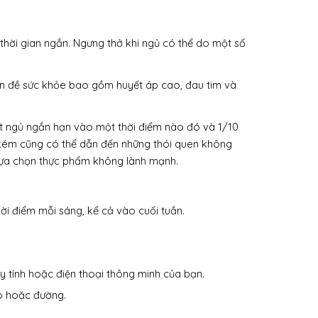
thời gian ngắn. Ngưng thở khi ngủ có thể do một số
ấn đề sức khỏe bao gồm huyết áp cao, đau tim và
mất ngủ ngắn hạn vào một thời điểm nào đó và 1/10
ủ kém cũng có thể dẫn đến những thói quen không
 lựa chọn thực phẩm không lành mạnh.
ời điểm mỗi sáng, kể cả vào cuối tuần.
áy tính hoặc điện thoại thông minh của bạn.
éo hoặc đường.