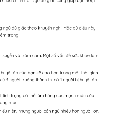
ửa chữa chính nó. Ngủ đủ giấc cũng giúp bạn hoạt
ng ngủ đủ giấc theo khuyến nghị. Mặc dù điều này
iêm trọng.
n suyễn và trầm cảm. Một số vấn đề sức khỏe làm
 huyết áp của bạn sẽ cao hơn trong một thời gian
ứ 3 người trưởng thành thì có 1 người bị huyết áp
ột tình trạng có thể làm hỏng các mạch máu của
trong máu.
iếu niên, những người cần ngủ nhiều hơn người lớn.