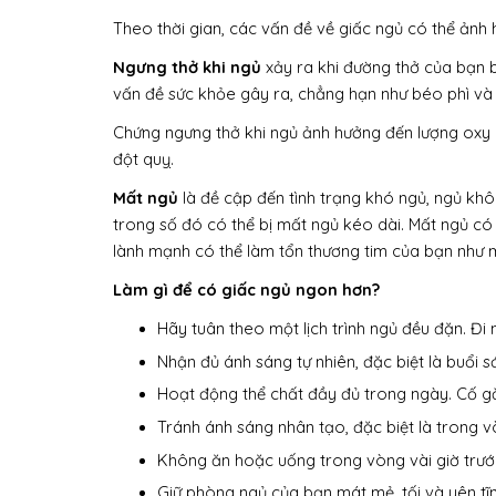
Theo thời gian, các vấn đề về giấc ngủ có thể ảnh
Ngưng thở khi ngủ
xảy ra khi đường thở của bạn b
vấn đề sức khỏe gây ra, chẳng hạn như béo phì và 
Chứng ngưng thở khi ngủ ảnh hưởng đến lượng oxy 
đột quỵ.
Mất ngủ
là đề cập đến tình trạng khó ngủ, ngủ khô
trong số đó có thể bị mất ngủ kéo dài. Mất ngủ có
lành mạnh có thể làm tổn thương tim của bạn như 
Làm gì để có giấc ngủ ngon hơn?
Hãy tuân theo một lịch trình ngủ đều đặn. Đ
Nhận đủ ánh sáng tự nhiên, đặc biệt là buổi 
Hoạt động thể chất đầy đủ trong ngày. Cố gắ
Tránh ánh sáng nhân tạo, đặc biệt là trong v
Không ăn hoặc uống trong vòng vài giờ trước
Giữ phòng ngủ của bạn mát mẻ, tối và yên tĩn