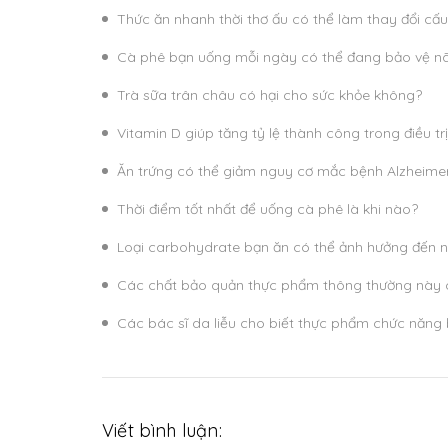
Thức ăn nhanh thời thơ ấu có thể làm thay đổi cấu
Cà phê bạn uống mỗi ngày có thể đang bảo vệ n
Trà sữa trân châu có hại cho sức khỏe không?
Vitamin D giúp tăng tỷ lệ thành công trong điều tr
Ăn trứng có thể giảm nguy cơ mắc bệnh Alzheimer
Thời điểm tốt nhất để uống cà phê là khi nào?
Loại carbohydrate bạn ăn có thể ảnh hưởng đến 
Các chất bảo quản thực phẩm thông thường này c
Các bác sĩ da liễu cho biết thực phẩm chức năng 
Viết bình luận: