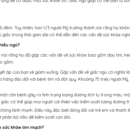
trọng để có được một sức khỏe tốt. Giấc ngủ giúp cơ thể bạn tự s
ỗi đêm. Tuy nhiên, hơn 1/3 người Mỹ trưởng thành nói rằng họ khô
 giấc trong thời gian dài có thể dẫn đến các vấn đề sức khỏe ngh
thiếu ngủ?
m nói rằng họ đã gặp các vấn đề về sức khỏe bao gồm đau tim, he
ao gồm:
yết áp của bạn sẽ giảm xuống. Gặp vấn đề về giấc ngủ có nghĩa là
 hàng đầu đối với bệnh tim và đột quỵ. Khoảng 75 triệu người Mỹ, c
 một căn bệnh gây ra tình trạng lượng đường tích tụ trong máu, m
giấc có thể giúp mọi người cải thiện việc kiểm soát lượng đường 
hông lành mạnh. Điều này đặc biệt đúng đối với trẻ em và thanh th
 phần bộ não để kiểm soát cơn đói.
n sức khỏe tim mạch?