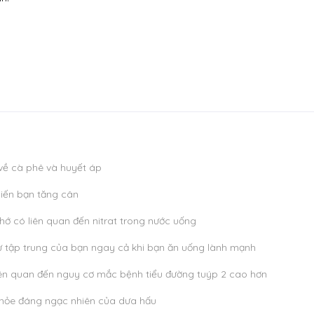
 về cà phê và huyết áp
hiến bạn tăng cân
ớ có liên quan đến nitrat trong nước uống
 tập trung của bạn ngay cả khi bạn ăn uống lành mạnh
ên quan đến nguy cơ mắc bệnh tiểu đường tuýp 2 cao hơn
 khỏe đáng ngạc nhiên của dưa hấu