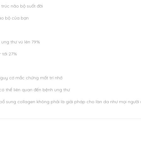
 trúc não bộ suốt đời
ão bộ của bạn
ị ung thư vú lên 79%
 tới 27%
nguy cơ mắc chứng mất trí nhớ
ó thể liên quan đến bệnh ung thư
bổ sung collagen không phải là giải pháp cho làn da như mọi người