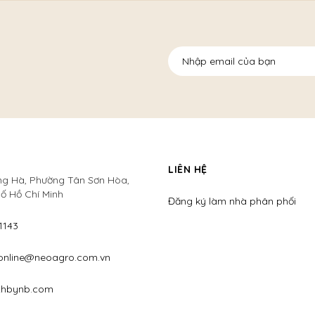
LIÊN HỆ
ng Hà, Phường Tân Sơn Hòa,
ố Hồ Chí Minh
Đăng ký làm nhà phân phối
1143
online@neoagro.com.vn
thbynb.com