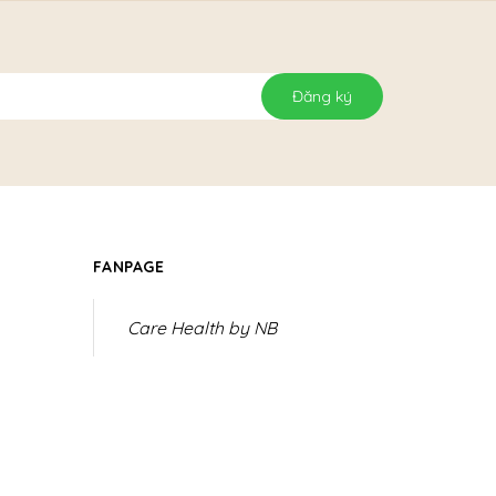
Đăng ký
FANPAGE
Care Health by NB