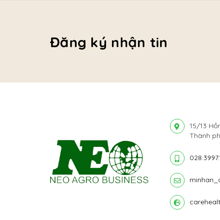
Đăng ký nhận tin
15/13 Hồ
Thành ph
028.3997.
minhan_
careheal