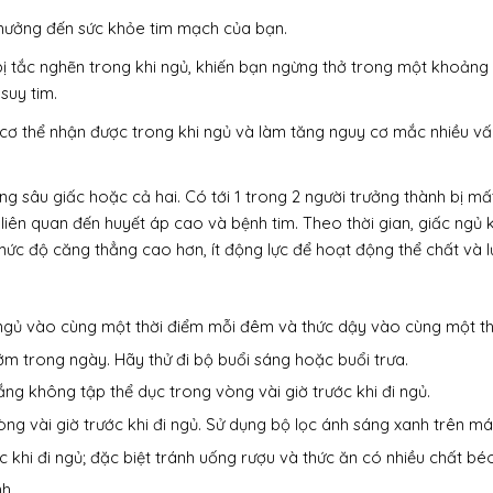
 hưởng đến sức khỏe tim mạch của bạn.
ị tắc nghẽn trong khi ngủ, khiến bạn ngừng thở trong một khoảng 
suy tim.
cơ thể nhận được trong khi ngủ và làm tăng nguy cơ mắc nhiều v
ng sâu giấc hoặc cả hai. Có tới 1 trong 2 người trưởng thành bị 
 liên quan đến huyết áp cao và bệnh tim. Theo thời gian, giấc ng
mức độ căng thẳng cao hơn, ít động lực để hoạt động thể chất và
i ngủ vào cùng một thời điểm mỗi đêm và thức dậy vào cùng một th
sớm trong ngày. Hãy thử đi bộ buổi sáng hoặc buổi trưa.
ng không tập thể dục trong vòng vài giờ trước khi đi ngủ.
òng vài giờ trước khi đi ngủ. Sử dụng bộ lọc ánh sáng xanh trên m
 khi đi ngủ; đặc biệt tránh uống rượu và thức ăn có nhiều chất b
h.