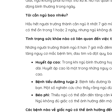
Giấc ngủ không phải là một thứ xa xỉ. Nó rất quan 
động bình thường trong ngày.
Tôi cần ngủ bao nhiêu?
Hầu hết người trưởng thành cần ngủ ít nhất 7 giờ m
có thể ổn trong 1 hoặc 2 ngày, nhưng ngủ không đủ
Tình trạng sức khỏe nào có liên quan đến việc 
Những người trưởng thành ngủ ít hơn 7 giờ mỗi đê
tăng nguy cơ mắc bệnh tim, đau tim và đột quỵ, b
Huyết áp cao:
Trong khi ngủ bình thường hu
dài. Huyết áp cao là một trong những nguy cơ
cao.
Bệnh tiểu đường tuýp 2:
Bệnh tiểu đường là
bạn. Một số nghiên cứu cho thấy rằng ngủ đủ 
Béo phì:
Thiếu ngủ có thể dẫn đến tăng cân k
Ngủ không đủ giấc có thể ảnh hưởng đến một
Các bệnh nào về giấc ngủ có thể ảnh hưởng đế