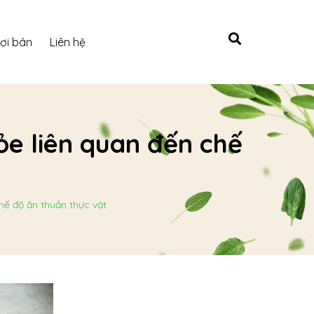
ơi bán
Liên hệ
hỏe liên quan đến chế
chế độ ăn thuần thực vật