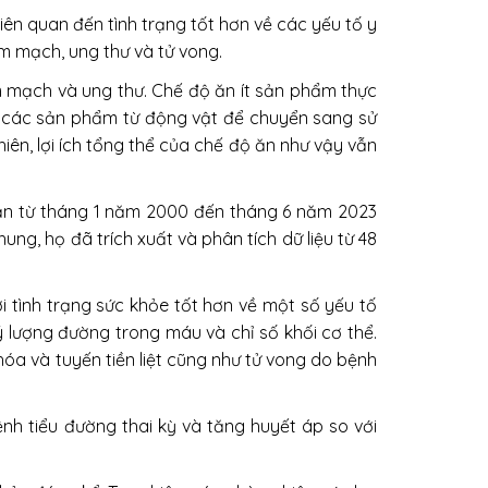
ên quan đến tình trạng tốt hơn về các yếu tố y
m mạch, ung thư và tử vong.
m mạch và ung thư. Chế độ ăn ít sản phẩm thực
hụ các sản phẩm từ động vật để chuyển sang sử
ên, lợi ích tổng thể của chế độ ăn như vậy vẫn
 bản từ tháng 1 năm 2000 đến tháng 6 năm 2023
g, họ đã trích xuất và phân tích dữ liệu từ 48
i tình trạng sức khỏe tốt hơn về một số yếu tố
 lượng đường trong máu và chỉ số khối cơ thể.
óa và tuyến tiền liệt cũng như tử vong do bệnh
nh tiểu đường thai kỳ và tăng huyết áp so với