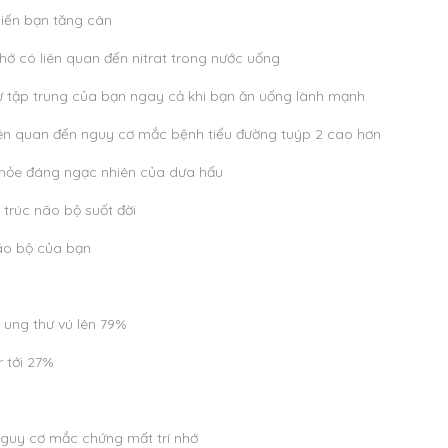
hiến bạn tăng cân
ớ có liên quan đến nitrat trong nước uống
 tập trung của bạn ngay cả khi bạn ăn uống lành mạnh
ên quan đến nguy cơ mắc bệnh tiểu đường tuýp 2 cao hơn
 khỏe đáng ngạc nhiên của dưa hấu
 trúc não bộ suốt đời
ão bộ của bạn
ị ung thư vú lên 79%
 tới 27%
nguy cơ mắc chứng mất trí nhớ