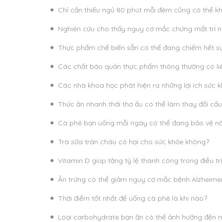
Chỉ cần thiếu ngủ 80 phút mỗi đêm cũng có thể k
Nghiên cứu cho thấy nguy cơ mắc chứng mất trí nh
Thực phẩm chế biến sẵn có thể đang chiếm hết sự
Các chất bảo quản thực phẩm thông thường có li
Các nhà khoa học phát hiện ra những lợi ích sức
Thức ăn nhanh thời thơ ấu có thể làm thay đổi cấu
Cà phê bạn uống mỗi ngày có thể đang bảo vệ n
Trà sữa trân châu có hại cho sức khỏe không?
Vitamin D giúp tăng tỷ lệ thành công trong điều tr
Ăn trứng có thể giảm nguy cơ mắc bệnh Alzheimer
Thời điểm tốt nhất để uống cà phê là khi nào?
Loại carbohydrate bạn ăn có thể ảnh hưởng đến 