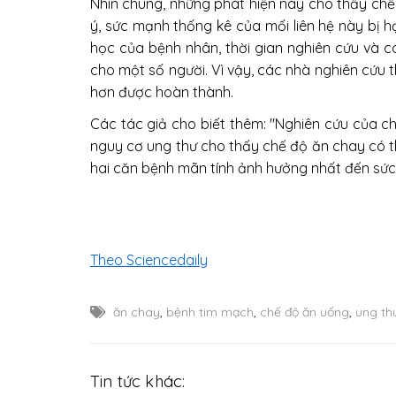
Nhìn chung, những phát hiện này cho thấy chế 
ý, sức mạnh thống kê của mối liên hệ này bị 
học của bệnh nhân, thời gian nghiên cứu và c
cho một số người. Vì vậy, các nhà nghiên cứu 
hơn được hoàn thành.
Các tác giả cho biết thêm: "Nghiên cứu của c
nguy cơ ung thư cho thấy chế độ ăn chay có th
hai căn bệnh mãn tính ảnh hưởng nhất đến sức 
Theo Sciencedaily
ăn chay
,
bệnh tim mạch
,
chế độ ăn uống
,
ung th
Tin tức khác: