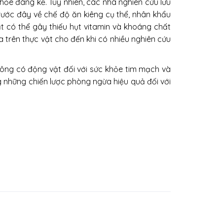
hỏe đáng kể. Tuy nhiên, các nhà nghiên cứu lưu
rước đây về chế độ ăn kiêng cụ thể, nhân khẩu
t có thể gây thiếu hụt vitamin và khoáng chất
 trên thực vật cho đến khi có nhiều nghiên cứu
hông có động vật đối với sức khỏe tim mạch và
g những chiến lược phòng ngừa hiệu quả đối với