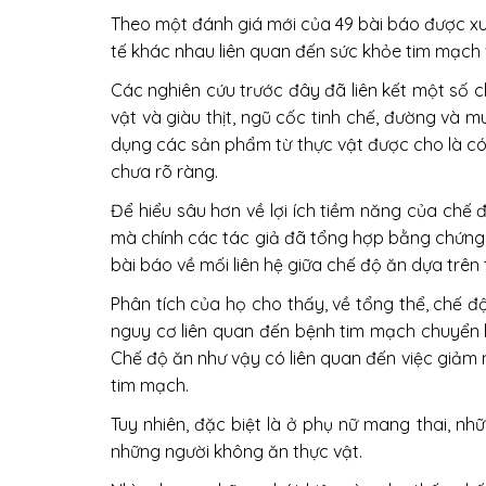
Theo một đánh giá mới của 49 bài báo được xuấ
tế khác nhau liên quan đến sức khỏe tim mạch
Các nghiên cứu trước đây đã liên kết một số 
vật và giàu thịt, ngũ cốc tinh chế, đường và
dụng các sản phẩm từ thực vật được cho là có 
chưa rõ ràng.
Để hiểu sâu hơn về lợi ích tiềm năng của chế
mà chính các tác giả đã tổng hợp bằng chứng t
bài báo về mối liên hệ giữa chế độ ăn dựa trên
Phân tích của họ cho thấy, về tổng thể, chế đ
nguy cơ liên quan đến bệnh tim mạch chuyển h
Chế độ ăn như vậy có liên quan đến việc giảm 
tim mạch.
Tuy nhiên, đặc biệt là ở phụ nữ mang thai, n
những người không ăn thực vật.