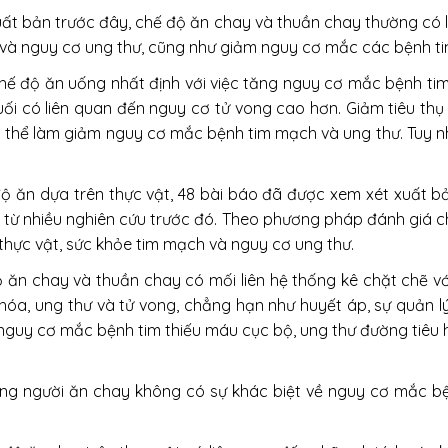
t bản trước đây, chế độ ăn chay và thuần chay thường có li
 và nguy cơ ung thư, cũng như giảm nguy cơ mắc các bệnh ti
chế độ ăn uống nhất định với việc tăng nguy cơ mắc bệnh ti
 muối có liên quan đến nguy cơ tử vong cao hơn. Giảm tiêu t
thể làm giảm nguy cơ mắc bệnh tim mạch và ung thư. Tuy nhi
 độ ăn dựa trên thực vật, 48 bài báo đã được xem xét xuất
ừ nhiều nghiên cứu trước đó. Theo phương pháp đánh giá chun
 thực vật, sức khỏe tim mạch và nguy cơ ung thư.
ộ ăn chay và thuần chay có mối liên hệ thống kê chặt chẽ vớ
óa, ung thư và tử vong, chẳng hạn như huyết áp, sự quản lý
nguy cơ mắc bệnh tim thiếu máu cục bộ, ung thư đường tiêu h
hững người ăn chay không có sự khác biệt về nguy cơ mắc bệ