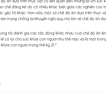
độ ăn dựa trên thực vật có liên quan đến những lợi ích sức k
hạn chế đáng kể do có nhiều khác biệt giữa các nghiên cứu t
ác yếu tố khác. Hơn nữa, một số chế độ ăn dựa trên thực vậ
thận trọng chống lại khuyến nghị quy mô lớn về chế độ ăn dựa
húng tôi đánh giá các tác động khác nhau của chế độ ăn k
ể có lợi cho sức khỏe con người như thế nào và là một tron
khỏe con người trong thế kỷ 21."
ư