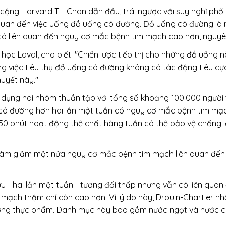
ộng Harvard TH Chan dẫn đầu, trái ngược với suy nghĩ phổ b
 quan đến việc uống đồ uống có đường. Đồ uống có đường là
 có liên quan đến nguy cơ mắc bệnh tim mạch cao hơn, nguyê
i học Laval, cho biết: "Chiến lược tiếp thị cho những đồ uốn
g việc tiêu thụ đồ uống có đường không có tác động tiêu cự
uyết này."
 dụng hai nhóm thuần tập với tổng số khoảng 100.000 người 
g có đường hơn hai lần một tuần có nguy cơ mắc bệnh tim mạ
150 phút hoạt động thể chất hàng tuần có thể bảo vệ chống 
t làm giảm một nửa nguy cơ mắc bệnh tim mạch liên quan đế
ứu - hai lần một tuần - tương đối thấp nhưng vẫn có liên qu
 mạch thậm chí còn cao hơn. Vì lý do này, Drouin-Chartier n
ờng thực phẩm. Danh mục này bao gồm nước ngọt và nước có