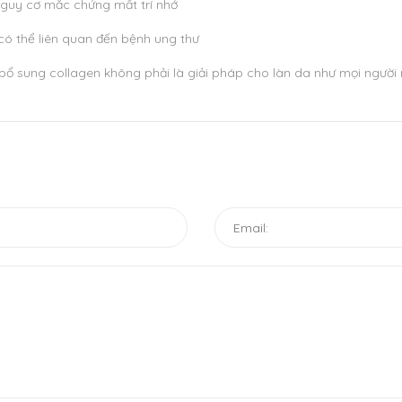
nguy cơ mắc chứng mất trí nhớ
ó thể liên quan đến bệnh ung thư
bổ sung collagen không phải là giải pháp cho làn da như mọi người