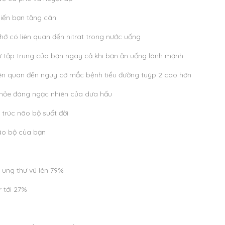
hiến bạn tăng cân
ớ có liên quan đến nitrat trong nước uống
 tập trung của bạn ngay cả khi bạn ăn uống lành mạnh
ên quan đến nguy cơ mắc bệnh tiểu đường tuýp 2 cao hơn
 khỏe đáng ngạc nhiên của dưa hấu
 trúc não bộ suốt đời
ão bộ của bạn
ị ung thư vú lên 79%
 tới 27%