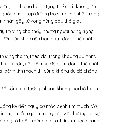
iến, lợi ích của hoạt động thể chất không đủ
 nguồn cung cấp đường bổ sung lớn nhất trong
n nhân gây tử vong hàng đầu thế giới.
g này thường cho thấy những người năng động
c đến sức khỏe nếu bạn hoạt động thể chất.
trưởng thành, theo dõi trong khoảng 30 năm.
ch cao hơn, bất kể mức độ hoạt động thể chất.
lại bệnh tim mạch thì cũng không đủ để chống
n đồ uống có đường, nhưng không loại bỏ hoàn
an đáng kể đến nguy cơ mắc bệnh tim mạch. Với
hấn mạnh tầm quan trọng của việc hướng tới sự
 ga (có hoặc không có caffeine), nước chanh