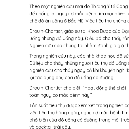
Theo một nghiên cứu mới do Trường Y tế Công c
để chống lại nguy cơ mắc bệnh tim mạch liên
chế độ ăn uống ở Bắc Mỹ. Việc tiêu thụ chúng
Drouin-Chartier, giáo sư tại Khoa Dược của Đạ
uống những đồ uống này. Điều đó cho thấy rằn
Nghiên cứu của chúng tôi nhằm đánh giá giả th
Trong nghiên cứu này, các nhà khoa học đã sử
Dữ liệu cho thấy những người tiêu thụ đồ uốn
Nghiên cứu cho thấy ngay cả khi khuyến nghị 
lại tác dụng phụ của đồ uống có đường.
Drouin-Chartier cho biết: “Hoạt động thể chấ
toàn nguy cơ mắc bệnh này.”
Tần suất tiêu thụ được xem xét trong nghiên c
việc tiêu thụ hàng ngày, nguy cơ mắc bệnh tim
phổ biến của đồ uống có đường trong môi trư
và cocktail trái cây.