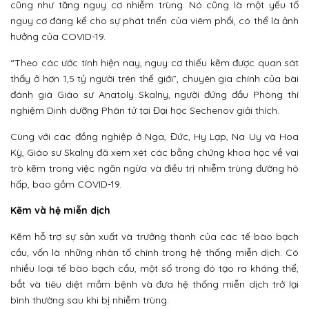
cũng như tăng nguy cơ nhiễm trùng. Nó cũng là một yếu tố
nguy cơ đáng kể cho sự phát triển của viêm phổi, có thể là ảnh
hưởng của COVID-19.
“Theo các ước tính hiện nay, nguy cơ thiếu kẽm được quan sát
thấy ở hơn 1,5 tỷ người trên thế giới”, chuyên gia chính của bài
đánh giá Giáo sư Anatoly Skalny, người đứng đầu Phòng thí
nghiệm Dinh dưỡng Phân tử tại Đại học Sechenov giải thích.
Cùng với các đồng nghiệp ở Nga, Đức, Hy Lạp, Na Uy và Hoa
Kỳ, Giáo sư Skalny đã xem xét các bằng chứng khoa học về vai
trò kẽm trong việc ngăn ngừa và điều trị nhiễm trùng đường hô
hấp, bao gồm COVID-19.
Kẽm và hệ miễn dịch
Kẽm hỗ trợ sự sản xuất và trưởng thành của các tế bào bạch
cầu, vốn là những nhân tố chính trong hệ thống miễn dịch. Có
nhiều loại tế bào bạch cầu, một số trong đó tạo ra kháng thể,
bắt và tiêu diệt mầm bệnh và đưa hệ thống miễn dịch trở lại
bình thường sau khi bị nhiễm trùng.