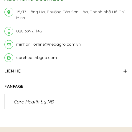
15/13 Hồng Hà, Phường Tân Sơn Hòa, Thành phố Hồ Chí
Minh
028.3997.1143
minhan_online@neoagro.com.vn
carehealthbynb.com
LIÊN HỆ
FANPAGE
Care Health by NB