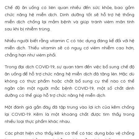
Chế độ ăn uống có liên quan nhiều đến sức khỏe, bao gồm
chức năng hệ miễn dịch. Dinh dưỡng tốt sẽ hỗ trợ hệ thống
miễn dịch chống lại mầm bệnh và giúp tránh viêm mãn tính
sau khi bị nhiễm trùng.
Nhiều người biết rằng vitamin C có tác dụng đáng kể đối với hệ
miễn dịch. Thiếu vitamin sẽ có nguy cơ viêm nhiễm cao hơn,
chẳng hạn như viêm phổi.
Trong đại dịch COVID-19, sự quan tâm đến việc bổ sung chế độ
ăn uống để hỗ trợ chức năng hệ miễn dịch đã tăng lên. Mặc dù
không có thực phẩm hoặc chất bổ sung cụ thể nào có thể
ngăn cản một người mắc bệnh COVID-19, một số chất dinh
dưỡng có thể giúp hỗ trợ chức năng hệ miễn dịch.
Một đánh giá gần đây đã tập trung vào lợi ích của kẽm chống
lại COVID-19. Kẽm là một khoáng chất được tìm thấy trong
nhiều loại thực phẩm khác nhau.
Các phát hiện cho thấy kẽm có thể có tác dụng bảo vệ chống