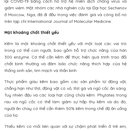
lại COVID-19 bằng cách hỗ trợ hệ miễn dịch chống virus và
giảm viêm. Một nhóm các nhà nghiên cứu tại Đại học Sechenov
ở Moscow, Nga, đã đi đầu trong việc đánh giá và công bố nó
trên tạp chí International Journal of Molecular Medicine.
Một khoáng chất thiết yếu
Kẽm là một khoáng chất thiết yếu với một loạt các vai trò
trong cơ thể con người, bao gồm hỗ trợ chức năng của hơn
300 enzyme. Cơ thể cần kẽm để thực hiện quá trình trao đổi
chất bình thường và đảm bảo chức năng thích hợp của hệ
thống sinh sản, tim mạch và thần kinh.
Thực phẩm giàu kẽm bao gồm các sản phẩm từ động vật,
chẳng hạn như thịt, động vật có vỏ, thịt gà và ngũ cốc ăn sáng.
Tuy nhiên đậu và các loại hạt cũng chứa kẽm. Phytates trong
rau và ngũ cốc có thể làm giảm sự hấp thụ kẽm và do đó,
người ăn chay có thể cần thêm 50% kẽm trong chế độ ăn uống
của họ.
Thiếu kẽm có mối liên quan với sự chậm phát triển ở trẻ em,