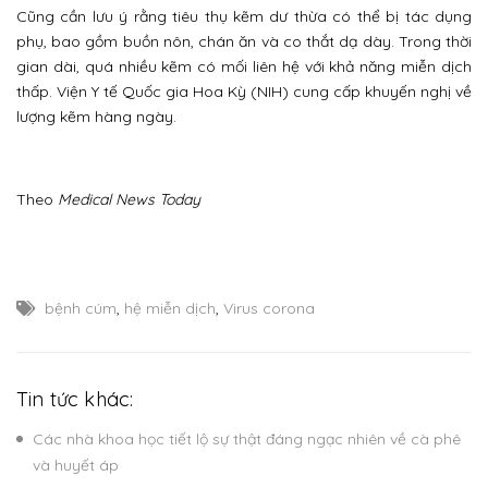
Cũng cần lưu ý rằng tiêu thụ kẽm dư thừa có thể bị tác dụng
phụ, bao gồm buồn nôn, chán ăn và co thắt dạ dày. Trong thời
gian dài, quá nhiều kẽm có mối liên hệ với khả năng miễn dịch
thấp. Viện Y tế Quốc gia Hoa Kỳ (NIH) cung cấp khuyến nghị về
lượng kẽm hàng ngày.
Theo
Medical News Today
bệnh cúm
,
hệ miễn dịch
,
Virus corona
Tin tức khác:
Các nhà khoa học tiết lộ sự thật đáng ngạc nhiên về cà phê
và huyết áp