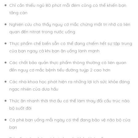
Chỉ cần thiếu ngủ 80 phút mỗi đêm cũng có thể khiến bạn
tăng cân
Nghiên cứu cho thấy nguy cơ mắc chứng mất trí nhớ có liên
quan đến nitrat trong nước uống
Thực phẩm chế biến sẵn có thể đang chiếm hết sự tập trung
của bạn ngay cả khi bạn ăn uống lành mạnh
Các chất bảo quản thực phẩm thông thường có liên quan
đến nguy cơ mắc bệnh tiểu đường tuýp 2 cao hơn
Các nhà khoa học phát hiện ra những lợi ích sức khỏe đáng
ngạc nhiên của dưa hấu
Thức ăn nhanh thời thơ ấu có thể làm thay đổi cấu trúc não
bộ suốt đời
Cà phê bạn uống mỗi ngày có thể đang bảo vệ não bộ của
bạn