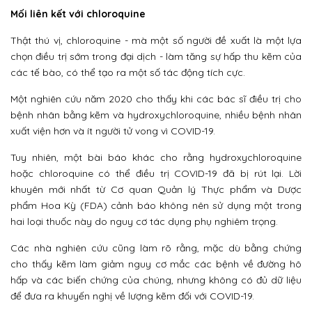
Mối liên kết với chloroquine
Thật thú vị, chloroquine - mà một số người đề xuất là một lựa
chọn điều trị sớm trong đại dịch - làm tăng sự hấp thu kẽm của
các tế bào, có thể tạo ra một số tác động tích cực.
Một nghiên cứu năm 2020 cho thấy khi các bác sĩ điều trị cho
bệnh nhân bằng kẽm và hydroxychloroquine, nhiều bệnh nhân
xuất viện hơn và ít người tử vong vì COVID-19.
Tuy nhiên, một bài báo khác cho rằng hydroxychloroquine
hoặc chloroquine có thể điều trị COVID-19 đã bị rút lại. Lời
khuyên mới nhất từ Cơ quan Quản lý Thực phẩm và Dược
phẩm Hoa Kỳ (FDA) cảnh báo không nên sử dụng một trong
hai loại thuốc này do nguy cơ tác dụng phụ nghiêm trọng.
Các nhà nghiên cứu cũng làm rõ rằng, mặc dù bằng chứng
cho thấy kẽm làm giảm nguy cơ mắc các bệnh về đường hô
hấp và các biến chứng của chúng, nhưng không có đủ dữ liệu
để đưa ra khuyến nghị về lượng kẽm đối với COVID-19.