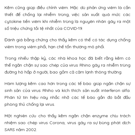
Kẽm cũng giúp điều chỉnh viêm. Mặc dù phản ứng viêm là cần
thiết để chống lại nhiễm trùng, việc sản xuất quá mức các
cytokine tiền viêm khi nhiễm trùng là nguyên nhân gây ra một
số triệu chứng tồi tệ nhất của COVID-19.
Đánh giá bằng chứng cho thấy kẽm có thể có tác dụng chống
viêm trong viêm phổi, hạn chế tổn thương mô phổi.
Trong nhiều thập kỷ, các nhà khoa học đã biết rằng kẽm có
thể ngăn chặn sự sao chép của virus Rhino gây ra nhiễm trùng
đường hô hấp ở người, bao gồm cả cảm lạnh thông thường.
Hàm lượng kẽm cao hơn trong các tế bào giúp ngăn chặn sự
sinh sản của virus Rhiho và kích thích sản xuất interferon alfa.
Phân tử tín hiệu này nhắc nhở các tế bào gần đó bắt đầu
phòng thủ chống lại virus.
Một nghiên cứu cho thấy kẽm ngăn chặn enzyme chịu trách
nhiệm sao chép virus Corona, virus gây ra sự bùng phát dịch
SARS năm 2002.