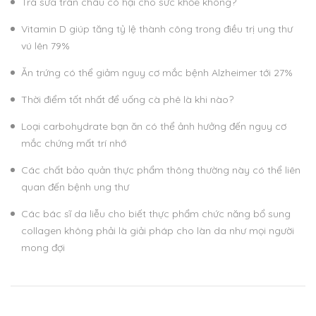
Trà sữa trân châu có hại cho sức khỏe không?
Vitamin D giúp tăng tỷ lệ thành công trong điều trị ung thư
vú lên 79%
Ăn trứng có thể giảm nguy cơ mắc bệnh Alzheimer tới 27%
Thời điểm tốt nhất để uống cà phê là khi nào?
Loại carbohydrate bạn ăn có thể ảnh hưởng đến nguy cơ
mắc chứng mất trí nhớ
Các chất bảo quản thực phẩm thông thường này có thể liên
quan đến bệnh ung thư
Các bác sĩ da liễu cho biết thực phẩm chức năng bổ sung
collagen không phải là giải pháp cho làn da như mọi người
mong đợi