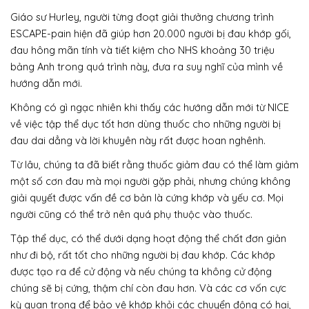
Giáo sư Hurley, người từng đoạt giải thưởng chương trình
ESCAPE-pain hiện đã giúp hơn 20.000 người bị đau khớp gối,
đau hông mãn tính và tiết kiệm cho NHS khoảng 30 triệu
bảng Anh trong quá trình này, đưa ra suy nghĩ của mình về
hướng dẫn mới.
Không có gì ngạc nhiên khi thấy các hướng dẫn mới từ NICE
về việc tập thể dục tốt hơn dùng thuốc cho những người bị
đau dai dẳng và lời khuyên này rất được hoan nghênh.
Từ lâu, chúng ta đã biết rằng thuốc giảm đau có thể làm giảm
một số cơn đau mà mọi người gặp phải, nhưng chúng không
giải quyết được vấn đề cơ bản là cứng khớp và yếu cơ. Mọi
người cũng có thể trở nên quá phụ thuộc vào thuốc.
Tập thể dục, có thể dưới dạng hoạt động thể chất đơn giản
như đi bộ, rất tốt cho những người bị đau khớp. Các khớp
được tạo ra để cử động và nếu chúng ta không cử động
chúng sẽ bị cứng, thậm chí còn đau hơn. Và các cơ vốn cực
kỳ quan trọng để bảo vệ khớp khỏi các chuyển động có hại,