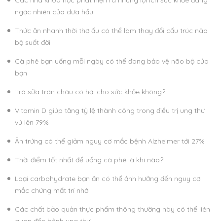
Các nhà khoa học phát hiện ra những lợi ích sức khỏe đáng
ngạc nhiên của dưa hấu
Thức ăn nhanh thời thơ ấu có thể làm thay đổi cấu trúc não
bộ suốt đời
Cà phê bạn uống mỗi ngày có thể đang bảo vệ não bộ của
bạn
Trà sữa trân châu có hại cho sức khỏe không?
Vitamin D giúp tăng tỷ lệ thành công trong điều trị ung thư
vú lên 79%
Ăn trứng có thể giảm nguy cơ mắc bệnh Alzheimer tới 27%
Thời điểm tốt nhất để uống cà phê là khi nào?
Loại carbohydrate bạn ăn có thể ảnh hưởng đến nguy cơ
mắc chứng mất trí nhớ
Các chất bảo quản thực phẩm thông thường này có thể liên