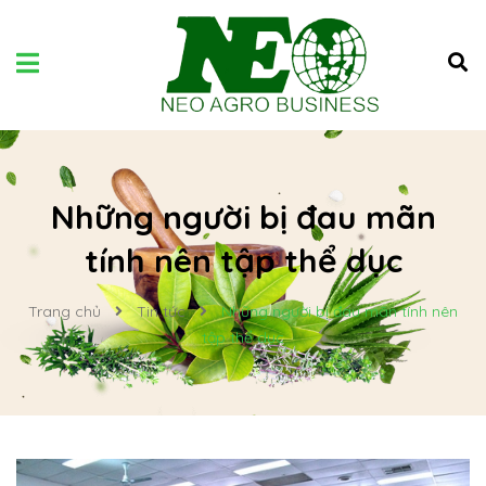
Những người bị đau mãn
tính nên tập thể dục
Trang chủ
Tin tức
Những người bị đau mãn tính nên
tập thể dục