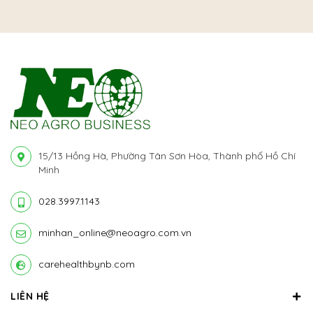
15/13 Hồng Hà, Phường Tân Sơn Hòa, Thành phố Hồ Chí
Minh
028.3997.1143
minhan_online@neoagro.com.vn
carehealthbynb.com
LIÊN HỆ