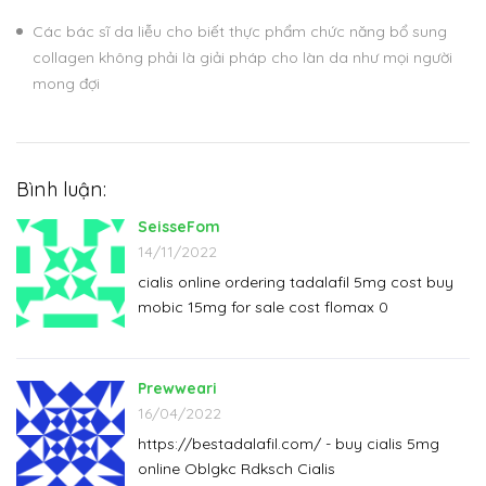
Các bác sĩ da liễu cho biết thực phẩm chức năng bổ sung
collagen không phải là giải pháp cho làn da như mọi người
mong đợi
Bình luận:
SeisseFom
14/11/2022
cialis online ordering tadalafil 5mg cost buy
mobic 15mg for sale cost flomax 0
Prewweari
16/04/2022
https://bestadalafil.com/ - buy cialis 5mg
online Oblgkc Rdksch Cialis