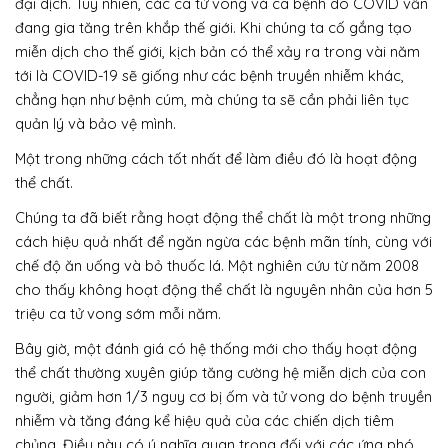
đại dịch. Tuy nhiên, các ca tử vong và ca bệnh do COVID vẫn
đang gia tăng trên khắp thế giới. Khi chúng ta cố gắng tạo
miễn dịch cho thế giới, kịch bản có thể xảy ra trong vài năm
tới là COVID-19 sẽ giống như các bệnh truyền nhiễm khác,
chẳng hạn như bệnh cúm, mà chúng ta sẽ cần phải liên tục
quản lý và bảo vệ mình.
Một trong những cách tốt nhất để làm điều đó là hoạt động
thể chất.
Chúng ta đã biết rằng hoạt động thể chất là một trong những
cách hiệu quả nhất để ngăn ngừa các bệnh mãn tính, cùng với
chế độ ăn uống và bỏ thuốc lá. Một nghiên cứu từ năm 2008
cho thấy không hoạt động thể chất là nguyên nhân của hơn 5
triệu ca tử vong sớm mỗi năm.
Bây giờ, một đánh giá có hệ thống mới cho thấy hoạt động
thể chất thường xuyên giúp tăng cường hệ miễn dịch của con
người, giảm hơn 1/3 nguy cơ bị ốm và tử vong do bệnh truyền
nhiễm và tăng đáng kể hiệu quả của các chiến dịch tiêm
chủng. Điều này có ý nghĩa quan trọng đối với các ứng phó