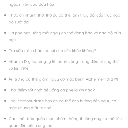
ngạc nhiên của dưa hấu
Thức ăn nhanh thời thơ ấu có thể làm thay đổi cấu trúc não
bộ suốt đời
Cà phê bạn uống mỗi ngày có thể đang bảo vệ não bộ của
bạn
Trà sữa trân châu có hại cho sức khỏe không?
Vitamin D giúp tăng tỷ lệ thành công trong điều trị ung thư
vú lên 79%
Ăn trứng có thể giảm nguy cơ mắc bệnh Alzheimer tới 27%
Thời điểm tốt nhất để uống cà phê là khi nào?
Loại carbohydrate bạn ăn có thể ảnh hưởng đến nguy cơ
mắc chứng mất trí nhớ
Các chất bảo quản thực phẩm thông thường này có thể liên
quan đến bệnh ung thư