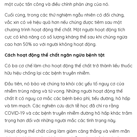
một cuộc tấn công và điều chỉnh phản ứng của nó.
Cuối cùng, trong các thử nghiệm ngẫu nhiên có đối chứng,
vắc xin có vẻ hiệu quả hơn nếu chúng được tiêm sau một
chương trình hoạt động thể chất. Một người hoạt động tích
cực có khả năng có số lượng kháng thể sau khi chủng ngừa
cao hơn 50% so với người không hoạt động.
Cách hoạt động thể chất ngăn ngừa bệnh tật
Có ba cơ chế làm cho hoạt động thể chất trở thành liều thuốc
hữu hiệu chống lại các bệnh truyền nhiễm.
Đầu tiên, nó bảo vệ chúng ta khỏi các yếu tố nguy cơ của
nhiễm trùng nặng và tử vong. Những người hoạt động thể
chất ít có nguy cơ mắc các bệnh béo phì, tiểu đường, hô hấp
và tim mạch. Các nghiên cứu dịch tễ học đã chỉ ra rằng
COVID-19 và các bệnh truyền nhiễm đường hô hấp khác trầm
trọng hơn đối với những người mắc các tình trạng này.
Hoạt động thể chất cũng làm giảm căng thẳng và viêm mãn