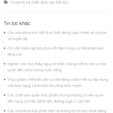
Covid-19
,
hệ miễn dịch
,
tập thể dục
Tin tức khác:
Các nhà khoa học tiết lộ sự thật đáng ngạc nhiên về cà phê
và huyết áp
Chỉ cần thiếu ngủ 80 phút mỗi đêm cũng có thể khiến bạn
tăng cân
Nghiên cứu cho thấy nguy cơ mắc chứng mất trí nhớ có liên
quan đến nitrat trong nước uống
Thực phẩm chế biến sẵn có thể đang chiếm hết sự tập trung
của bạn ngay cả khi bạn ăn uống lành mạnh
Các chất bảo quản thực phẩm thông thường có liên quan
đến nguy cơ mắc bệnh tiểu đường tuýp 2 cao hơn
Các nhà khoa học phát hiện ra những lợi ích sức khỏe đáng