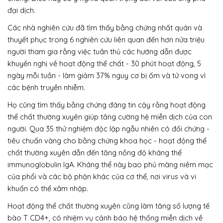
đại dịch.
Các nhà nghiên cứu đã tìm thấy bằng chứng nhất quán và
thuyết phục trong 6 nghiên cứu liên quan đến hơn nửa triệu
người tham gia rằng việc tuân thủ các hướng dẫn được
khuyến nghị về hoạt động thể chất - 30 phút hoạt động, 5
ngày mỗi tuần - làm giảm 37% nguy cơ bị ốm và tử vong vì
các bệnh truyền nhiễm.
Họ cũng tìm thấy bằng chứng đáng tin cậy rằng hoạt động
thể chất thường xuyên giúp tăng cường hệ miễn dịch của con
người. Qua 35 thử nghiệm độc lập ngẫu nhiên có đối chứng -
tiêu chuẩn vàng cho bằng chứng khoa học - hoạt động thể
chất thường xuyên dẫn đến tăng nồng độ kháng thể
immunoglobulin IgA. Kháng thể này bao phủ màng niêm mạc
của phổi và các bộ phận khác của cơ thể, nơi virus và vi
khuẩn có thể xâm nhập.
Hoạt động thể chất thường xuyên cũng làm tăng số lượng tế
bào T CD4+, có nhiệm vụ cảnh báo hệ thống miễn dịch về