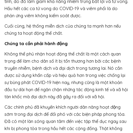
tính, do đó làm giảm khả năng nhiễm trùng bất lợi và tử vong.
Hầu hết các ca tử vong do COVID-19 và viêm phổi là do
phản ứng viêm không kiểm soát được.
Cuối cùng, hệ thống miễn dịch của chúng ta mạnh hơn nếu
chúng ta hoạt động thể chất.
Chúng ta cần phải hành động
Không thể phủ nhận hoạt động thể chất là một cách quan
trọng để làm cho dân số ít bị tổn thương hơn bởi các bệnh
truyền nhiễm, bệnh dịch và đại dịch trong tương lai. Nó cần
được sử dụng khẩn cấp và hiệu quả hơn trong việc chống lại
sự bùng phát COVID-19 hiện nay, nhưng cũng là một khoản
đầu tư dài hạn để ngăn chặn những tác động kinh tế và xã hội
tàn khốc mà đại dịch này đã gây ra đối với xã hội.
Các chính phủ đã khuyến khích người dân năng hoạt động
sớm trong đại dịch để đối phó với các biện pháp phong tỏa.
Đã có một làn sóng quan tâm đến việc tập thể dục ngay sau
khi bị phong tỏa trong hầu hết các cộng đồng. Thật không