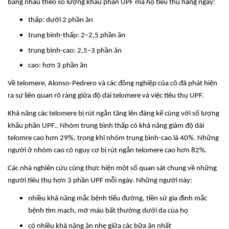
bằng nhau theo số lượng khẩu phần UPF mà họ tiêu thụ hàng ngày:
thấp: dưới 2 phần ăn
trung bình-thấp: 2–2,5 phần ăn
trung bình-cao: 2,5–3 phần ăn
cao: hơn 3 phần ăn
Về telomere, Alonso-Pedrero và các đồng nghiệp của cô đã phát hiện
ra sự liên quan rõ ràng giữa độ dài telomere và việc tiêu thụ UPF.
Khả năng các telomere bị rút ngắn tăng lên đáng kể cùng với số lượng
khẩu phần UPF.. Nhóm trung bình thấp có khả năng giảm độ dài
telomre cao hơn 29%, trong khi nhóm trung bình-cao là 40%. Những
người ở nhóm cao có nguy cơ bị rút ngắn telomere cao hơn 82%.
Các nhà nghiên cứu cũng thực hiện một số quan sát chung về những
người tiêu thụ hơn 3 phần UPF mỗi ngày. Những người này:
nhiều khả năng mắc bệnh tiểu đường, tiền sử gia đình mắc
bệnh tim mạch, mỡ máu bất thường dưới da của họ
có nhiều khả năng ăn nhẹ giữa các bữa ăn nhất