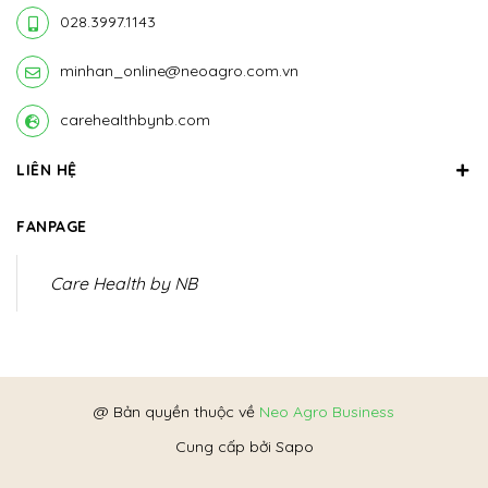
028.3997.1143
minhan_online@neoagro.com.vn
carehealthbynb.com
LIÊN HỆ
FANPAGE
Care Health by NB
@ Bản quyền thuộc về
Neo Agro Business
Cung cấp bởi
Sapo