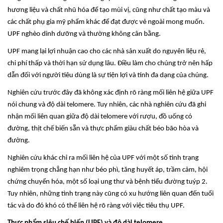
hương liệu và chất nhũ hóa để tạo mùi vị, cũng như chất tạo màu và
các chất phụ gia mỹ phẩm khác để đạt được vẻ ngoài mong muốn.
UPF nghèo dinh dưỡng và thường không cân bằng.
UPF mang lại lợi nhuận cao cho các nhà sản xuất do nguyên liệu rẻ,
chi phí thấp và thời hạn sử dụng lâu. Điều làm cho chúng trở nên hấp
dẫn đối với người tiêu dùng là sự tiện lợi và tính đa dạng của chúng.
Nghiên cứu trước đây đã không xác định rõ ràng mối liên hệ giữa UPF
nói chung và độ dài telomere. Tuy nhiên, các nhà nghiên cứu đã ghi
nhận mối liên quan giữa độ dài telomere với rượu, đồ uống có
đường, thịt chế biến sẵn và thực phẩm giàu chất béo bão hòa và
đường.
Nghiên cứu khác chỉ ra mối liên hệ của UPF với một số tình trạng
nghiêm trọng chẳng hạn như béo phì, tăng huyết áp, trầm cảm, hội
chứng chuyển hóa, một số loại ung thư và bệnh tiểu đường tuýp 2.
Tuy nhiên, những tình trạng này cũng có xu hướng liên quan đến tuổi
tác và do đó khó có thể liên hệ rõ ràng với việc tiêu thụ UPF.