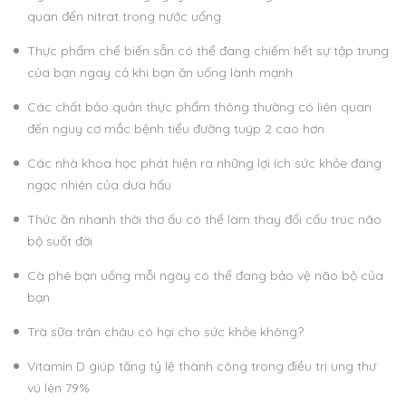
quan đến nitrat trong nước uống
Thực phẩm chế biến sẵn có thể đang chiếm hết sự tập trung
của bạn ngay cả khi bạn ăn uống lành mạnh
Các chất bảo quản thực phẩm thông thường có liên quan
đến nguy cơ mắc bệnh tiểu đường tuýp 2 cao hơn
Các nhà khoa học phát hiện ra những lợi ích sức khỏe đáng
ngạc nhiên của dưa hấu
Thức ăn nhanh thời thơ ấu có thể làm thay đổi cấu trúc não
bộ suốt đời
Cà phê bạn uống mỗi ngày có thể đang bảo vệ não bộ của
bạn
Trà sữa trân châu có hại cho sức khỏe không?
Vitamin D giúp tăng tỷ lệ thành công trong điều trị ung thư
vú lên 79%