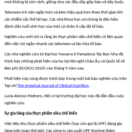
mút không bị sờn rách, giống như các đầu dây giày bảo vệ dây buộc.
Telomere trở nên ngắn hơn và kém hiệu quả hơn theo thời gian khi
các nhiễm sắc thể tái tạo. Các nhà khoa học coi chúng là dấu hiệu
đánh dấu tuổi sinh học của một cá nhân ở cấp độ tế bào.
Nghiên cứu mới chỉ ra rằng ăn thực phẩm siêu chế biến có liên quan
đến việc rút ngắn nhanh các telomere và lão hóa tế bào.
Các nhà nghiên cứu từ Đại học Navarra ở Pamplona Tây Ban Nha đã
trình bày những phát hiện của họ tại Hội nghị Châu Âu và Quốc tế về
Béo phì (ECOICO 2020) vào tháng 9 năm nay.
Phát hiện này cũng được trình bày trong một bài báo nghiên cứu trên
Tạp chí
The Americal Journal of Clinical Nutrition
.
Lucia Alonso-Pedrero, tiến sĩ tại trường đại học này đã dẫn đầu cuộc
nghiên cứu.
Sự gia tăng của thực phẩm siêu chế biến
Việc tiêu thụ thực phẩm siêu chế biến (hay còn gọi là UPF) đang gia
tăng trên toàn thế giới. Các công ty sản xuất UPF thường thêm