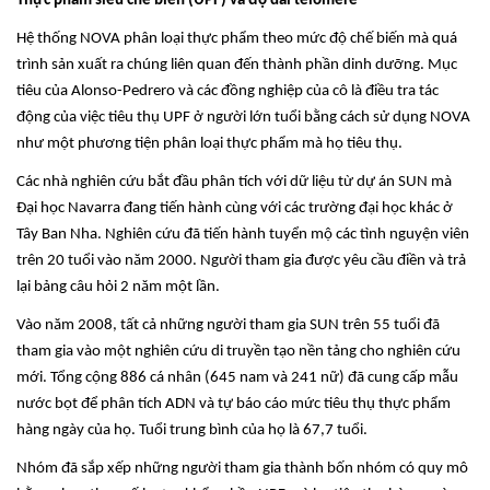
Thực phẩm siêu chế biến (UPF) và độ dài telomere
Hệ thống NOVA phân loại thực phẩm theo mức độ chế biến mà quá
trình sản xuất ra chúng liên quan đến thành phần dinh dưỡng. Mục
tiêu của Alonso-Pedrero và các đồng nghiệp của cô là điều tra tác
động của việc tiêu thụ UPF ở người lớn tuổi bằng cách sử dụng NOVA
như một phương tiện phân loại thực phẩm mà họ tiêu thụ.
Các nhà nghiên cứu bắt đầu phân tích với dữ liệu từ dự án SUN mà
Đại học Navarra đang tiến hành cùng với các trường đại học khác ở
Tây Ban Nha. Nghiên cứu đã tiến hành tuyển mộ các tình nguyện viên
trên 20 tuổi vào năm 2000. Người tham gia được yêu cầu điền và trả
lại bảng câu hỏi 2 năm một lần.
Vào năm 2008, tất cả những người tham gia SUN trên 55 tuổi đã
tham gia vào một nghiên cứu di truyền tạo nền tảng cho nghiên cứu
mới. Tổng cộng 886 cá nhân (645 nam và 241 nữ) đã cung cấp mẫu
nước bọt để phân tích ADN và tự báo cáo mức tiêu thụ thực phẩm
hàng ngày của họ. Tuổi trung bình của họ là 67,7 tuổi.
Nhóm đã sắp xếp những người tham gia thành bốn nhóm có quy mô