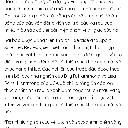
đào tạo của bất kỳ vận động viên hàng đầu nào. Và
bây giờ, một nghiên cứu mới của các nhà nghiên cứu từ
Đại học Georgia đề xuất rằng việc bổ sung chế độ ăn
uống của các vận động viên với trái cây và rau quả
nhiều màu sắc có thể cải thiện phạm vi thị giác của họ.
Bài báo được đăng trên tạp chí Exercise and Sport
Sciences Reviews, xem xét cách thức một nhóm hợp
chất thực vật tích tụ trong võng mạc, được gọi là sắc tố
điểm vàng, hoạt động để cải thiện sức khỏe của mắt và
chức năng thị lực. Các nghiên cứu trước đây được thực
hiện bởi các nhà nghiên cứu Billy R. Hammond và Lisa
Renzi-Hammond của UGA đã chỉ ra rằng ăn các loại
thực phẩm như rau lá xanh đậm hoặc rau củ màu vàng
và cam, chứa hàm lượng cao các hợp chất thực vật
lutein và zeaxanthin, giúp cải thiện sức khỏe của mắt và
não.
"Rất nhiều nghiên cứu về lutein và zeaxanthin điểm vàng