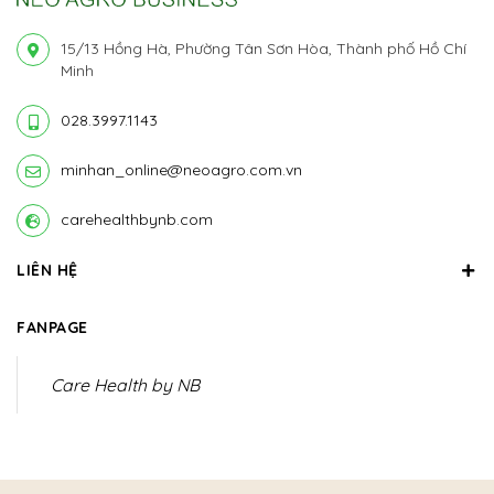
15/13 Hồng Hà, Phường Tân Sơn Hòa, Thành phố Hồ Chí
Minh
028.3997.1143
minhan_online@neoagro.com.vn
carehealthbynb.com
LIÊN HỆ
FANPAGE
Care Health by NB