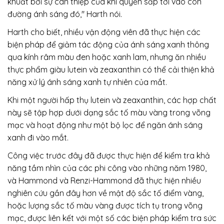
khuất bởi sự can thiệp của khí quyển sắp tới vào con
đường ánh sáng đó," Harth nói.
Harth cho biết, nhiều vận động viên đã thực hiện các
biện pháp để giảm tác động của ánh sáng xanh thông
qua kính râm màu đen hoặc xanh lam, nhưng ăn nhiều
thực phẩm giàu lutein và zeaxanthin có thể cải thiện khả
năng xử lý ánh sáng xanh tự nhiên của mắt.
Khi một người hấp thụ lutein và zeaxanthin, các hợp chất
này sẽ tập hợp dưới dạng sắc tố màu vàng trong võng
mạc và hoạt động như một bộ lọc để ngăn ánh sáng
xanh đi vào mắt.
Công việc trước đây đã được thực hiện để kiểm tra khả
năng tầm nhìn của các phi công vào những năm 1980,
và Hammond và Renzi-Hammond đã thực hiện nhiều
nghiên cứu gần đây hơn về mật độ sắc tố điểm vàng,
hoặc lượng sắc tố màu vàng được tích tụ trong võng
mạc, được liên kết với một số các biện pháp kiểm tra sức