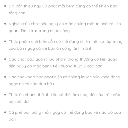
Chỉ cần thiếu ngủ 80 phút mỗi đêm cũng có thể khiến bạn
tăng cân
Nghiên cứu cho thấy nguy cơ mắc chứng mất trí nhớ có liên
quan đến nitrat trong nước uống
Thực phẩm chế biến sẵn có thể đang chiếm hết sự tập trung
của bạn ngay cả khi bạn ăn uống lành mạnh
Các chất bảo quản thực phẩm thông thường có liên quan
đến nguy cơ mắc bệnh tiểu đường tuýp 2 cao hơn
Các nhà khoa học phát hiện ra những lợi ích sức khỏe đáng
ngạc nhiên của dưa hấu
Thức ăn nhanh thời thơ ấu có thể làm thay đổi cấu trúc não
bộ suốt đời
Cà phê bạn uống mỗi ngày có thể đang bảo vệ não bộ của
bạn