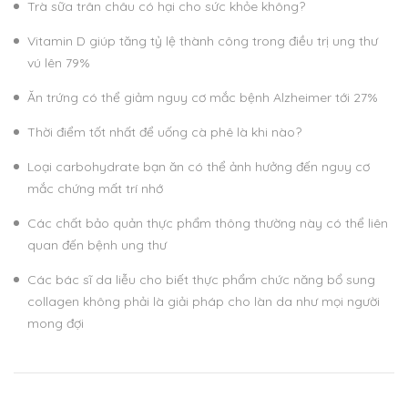
Trà sữa trân châu có hại cho sức khỏe không?
Vitamin D giúp tăng tỷ lệ thành công trong điều trị ung thư
vú lên 79%
Ăn trứng có thể giảm nguy cơ mắc bệnh Alzheimer tới 27%
Thời điểm tốt nhất để uống cà phê là khi nào?
Loại carbohydrate bạn ăn có thể ảnh hưởng đến nguy cơ
mắc chứng mất trí nhớ
Các chất bảo quản thực phẩm thông thường này có thể liên
quan đến bệnh ung thư
Các bác sĩ da liễu cho biết thực phẩm chức năng bổ sung
collagen không phải là giải pháp cho làn da như mọi người
mong đợi