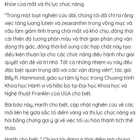
khỏe của mắt và thị lực chức năng.
"Trong một loạt nghiên cứu dài, chúng tôi đã chỉ ra rằng
việc tăng lượng lutein và zeaxanthin trong võng mạc và
não làm giảm tình trạng chói mắt và khó chịu, đồng thời
cải thiện độ tương phản màu và thời gian phản ứng vận
động thị giác, đồng thời bổ sung các hợp chất này tạo
điều kiện thuận lợi cho các chức năng điều hành như giải
quyết vấn đề và trí nhớ. Tất cả những nhiệm vụ này đều
đặc biệt quan trọng đối với các vận động viên", tác giả
Billy R. Hammond, giáo sư tâm lý học trong Chương trình
Khoa học Hành vi và Não bộ tại Đại học Khoa học và
Nghệ thuật Franklin của UGA cho biết.
Bài báo này, Harth cho biết, cập nhật nghiên cứu về các
mối liên hệ giữa sắc tố điểm vàng và thị lực chức năng và
hỏi bằng chứng gợi ý gì về việc tối ưu hóa thành tích thể
thao.
Harth cho biết: "
Chúng tôi đang ở thời điểm mà chúng