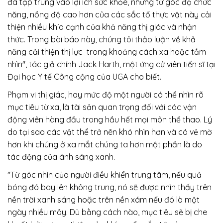
đã tập trung vào lợi ích sức khỏe, nhưng từ góc độ chức
năng, nồng độ cao hơn của các sắc tố thực vật này cải
thiện nhiều khía cạnh của khả năng thị giác và nhận
thức. Trong bài báo này, chúng tôi thảo luận về khả
năng cải thiện thị lực trong khoảng cách xa hoặc tầm
nhìn", tác giả chính Jack Harth, một ứng cử viên tiến sĩ tại
Đại học Y tế Công cộng của UGA cho biết.
Phạm vi thị giác, hay mức độ một người có thể nhìn rõ
mục tiêu từ xa, là tài sản quan trọng đối với các vận
động viên hàng đầu trong hầu hết mọi môn thể thao. Lý
do tại sao các vật thể trở nên khó nhìn hơn và có vẻ mờ
hơn khi chúng ở xa mắt chúng ta hơn một phần là do
tác động của ánh sáng xanh.
"Từ góc nhìn của người điều khiển trung tâm, nếu quả
bóng đó bay lên không trung, nó sẽ được nhìn thấy trên
nền trời xanh sáng hoặc trên nền xám nếu đó là một
ngày nhiều mây. Dù bằng cách nào, mục tiêu sẽ bị che