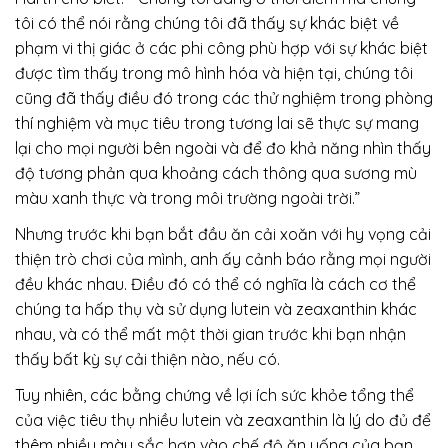
tôi có thể nói rằng chúng tôi đã thấy sự khác biệt về
phạm vi thị giác ở các phi công phù hợp với sự khác biệt
được tìm thấy trong mô hình hóa và hiện tại, chúng tôi
cũng đã thấy điều đó trong các thử nghiệm trong phòng
thí nghiệm và mục tiêu trong tương lai sẽ thực sự mang
lại cho mọi người bên ngoài và để đo khả năng nhìn thấy
độ tương phản qua khoảng cách thông qua sương mù
màu xanh thực và trong môi trường ngoài trời.”
Nhưng trước khi bạn bắt đầu ăn cải xoăn với hy vọng cải
thiện trò chơi của mình, anh ấy cảnh báo rằng mọi người
đều khác nhau. Điều đó có thể có nghĩa là cách cơ thể
chúng ta hấp thụ và sử dụng lutein và zeaxanthin khác
nhau, và có thể mất một thời gian trước khi bạn nhận
thấy bất kỳ sự cải thiện nào, nếu có.
Tuy nhiên, các bằng chứng về lợi ích sức khỏe tổng thể
của việc tiêu thụ nhiều lutein và zeaxanthin là lý do đủ để
thêm nhiều màu sắc hơn vào chế độ ăn uống của bạn,